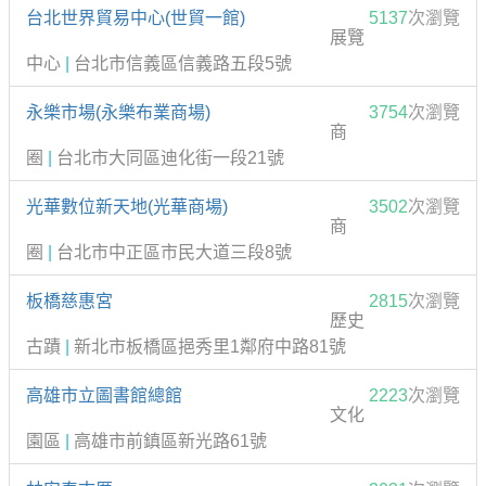
台北世界貿易中心(世貿一館)
5137
次瀏覽
展覽
中心
|
台北市信義區信義路五段5號
永樂市場(永樂布業商場)
3754
次瀏覽
商
圈
|
台北市大同區迪化街一段21號
光華數位新天地(光華商場)
3502
次瀏覽
商
圈
|
台北市中正區市民大道三段8號
板橋慈惠宮
2815
次瀏覽
歷史
古蹟
|
新北市板橋區挹秀里1鄰府中路81號
高雄市立圖書館總館
2223
次瀏覽
文化
園區
|
高雄市前鎮區新光路61號