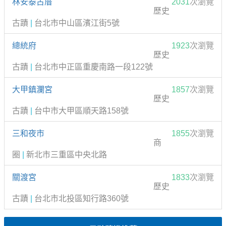
林安泰古厝
2031
次瀏覽
歷史
古蹟
|
台北市中山區濱江街5號
總統府
1923
次瀏覽
歷史
古蹟
|
台北市中正區重慶南路一段122號
大甲鎮瀾宮
1857
次瀏覽
歷史
古蹟
|
台中市大甲區順天路158號
三和夜市
1855
次瀏覽
商
圈
|
新北市三重區中央北路
關渡宮
1833
次瀏覽
歷史
古蹟
|
台北市北投區知行路360號