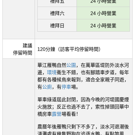
禮拜五
24 小時營業
禮拜六
24 小時營業
禮拜日
24 小時營業
建議
120分鐘（訪客平均停留時間）
停留時間
華江雁鴨自然
公園
，在萬華區堤防外淡水河
邊，
環境
衞生不錯，也有腳踏車步道，每年
都有各種候鳥來報到，適合全家親子同遊，
有
公廁
，有
停車
場。
單車綠道屆此封閉，因為今晚的河堤國慶煙
火施放；反正也過不去了，索性掉頭回華中
橋房車
露營
場看看！
農曆年後雁鴨只剩下不多了，淡水河退潮後
淺灘處有幾隻野狗在追逐水鴨，有點煞風