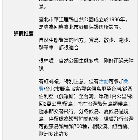
景。
臺北市華江雁鴨自然公園成立於1996年，
是專為回應臺北市野雁保護區所設置。
評價推薦
自然生態豐富的地方，賞鳥、散步、跑步、
騎單車，都很適合
很棒喔，自然公園生態多樣，剛好雨過天晴
後
有紅螞蟻，特別注意，但有
活動
可參加
免
費
/台北市野鳥協會/觀察候鳥飛至台灣/從西
伯利亞（俄羅斯）至台灣，單趟1萬公里/來
回2萬公里/留鳥：指在台灣繁殖鳥類候鳥：
隨季節交替飛行，分冬候鳥、夏候鳥過境
鳥：停留處為短暫補給站後，繼續飛行台灣
可觀察鳥類種類700種，相較澳、紐西蘭、
歐洲多出許多