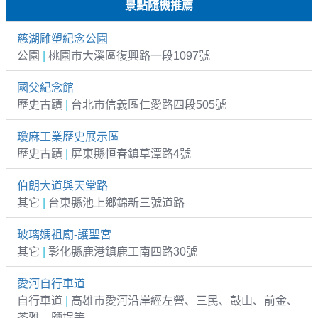
景點隨機推薦
慈湖雕塑紀念公園
公園
|
桃園市大溪區復興路一段1097號
國父紀念館
歷史古蹟
|
台北市信義區仁愛路四段505號
瓊麻工業歷史展示區
歷史古蹟
|
屏東縣恒春鎮草潭路4號
伯朗大道與天堂路
其它
|
台東縣池上鄉錦新三號道路
玻璃媽祖廟-護聖宮
其它
|
彰化縣鹿港鎮鹿工南四路30號
愛河自行車道
自行車道
|
高雄市愛河沿岸經左營、三民、鼓山、前金、
苓雅、鹽埕等