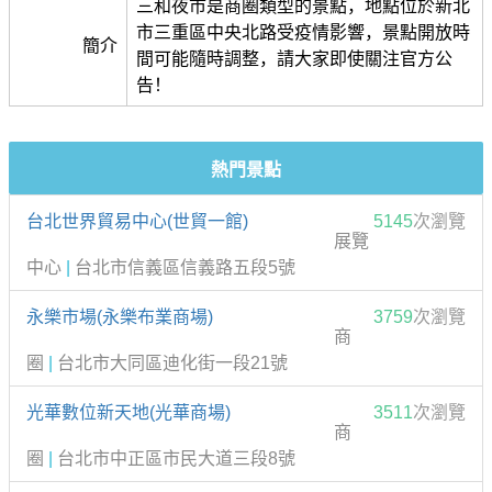
三和夜市是商圈類型的景點，地點位於新北
市三重區中央北路受疫情影響，景點開放時
簡介
間可能隨時調整，請大家即使關注官方公
告！
熱門景點
台北世界貿易中心(世貿一館)
5145
次瀏覽
展覽
中心
|
台北市信義區信義路五段5號
永樂市場(永樂布業商場)
3759
次瀏覽
商
圈
|
台北市大同區迪化街一段21號
光華數位新天地(光華商場)
3511
次瀏覽
商
圈
|
台北市中正區市民大道三段8號