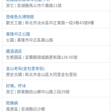
其它
|
澎湖縣馬公市介壽路11號
登峰魚丸博物館
觀光工廠
|
新北市淡水區中正東路一段3巷43號8樓
基隆中正公園
公園
|
基隆市中正區壽山路
藏酒酒莊
生態園區
|
宜蘭縣頭城鎮更新路126-50號
金山老街(金包里老街)
歷史古蹟
|
新北市金山區大同里金包里街
好樂。杯冰
其它
|
屏東縣枋山鄉中山路三段29號
險礁嶼
風景區
|
澎湖縣白沙鄉