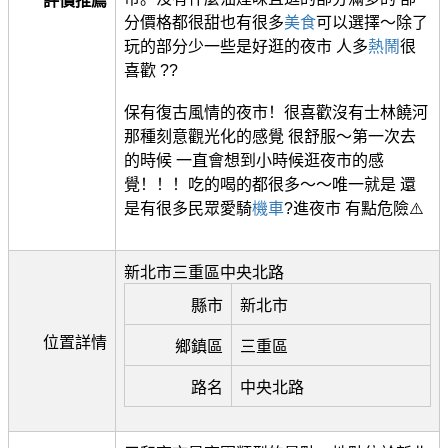
評價推薦
分價格都很甜也有很多
美食
可以選擇～除了
玩的部分少一些是好逛的夜市 人多
熱鬧
很
喜歡 ??
保有復古風情的夜市！很喜歡沒有士林饒河
那種刻意觀光化的感覺 很舒服～第一次去
的時候 一直會想到小時候逛夜市的感
覺！！！吃的喝的都很多～～唯一就是 還
是有很多民眾愛騎
機車
?進夜市 有點危險⚠️
新北市三重區中央北路
縣市
新北市
位置詳情
鄉鎮區
三重區
路名
中央北路