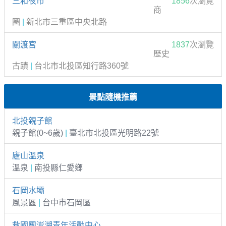
三和夜市
1856
次瀏覽
商
圈
|
新北市三重區中央北路
關渡宮
1837
次瀏覽
歷史
古蹟
|
台北市北投區知行路360號
景點隨機推薦
北投親子館
親子館(0~6歲)
|
臺北市北投區光明路22號
廬山溫泉
溫泉
|
南投縣仁愛鄉
石岡水壩
風景區
|
台中市石岡區
救國團澎湖青年活動中心