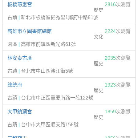
板橋慈惠宮
2816
次瀏覽
歷史
古蹟
|
新北市板橋區挹秀里1鄰府中路81號
高雄市立圖書館總館
2224
次瀏覽
文化
園區
|
高雄市前鎮區新光路61號
林安泰古厝
2035
次瀏覽
歷史
古蹟
|
台北市中山區濱江街5號
總統府
1923
次瀏覽
歷史
古蹟
|
台北市中正區重慶南路一段122號
大甲鎮瀾宮
1859
次瀏覽
歷史
古蹟
|
台中市大甲區順天路158號