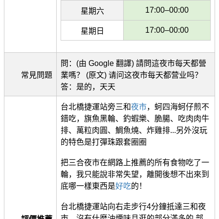
17:00–00:00
星期六
17:00–00:00
星期日
問：(由 Google 翻譯) 請問這夜市每天都營
常見問題
業嗎？ (原文) 请问这夜市每天都营业吗？
答：是的，天天
台北橋捷運站旁三和
夜市
，蚵四海蚵仔煎不
錯吃，旗魚黑輪、釣蝦樂、脆腸、吃肉肉牛
排、萬粒肉圓、鯛魚燒、炸雞排...另外沒玩
的特色是打彈珠跟套圈圈
把三合夜市在網路上推薦的所有食物吃了一
輪，我只能說非常失望，離開後想不出來到
底哪一樣東西是
好吃
的！
台北橋捷運站向右走步行4分鐘抵達三和夜
市。沒有什麼油煙味且逛的部分滿多的 部