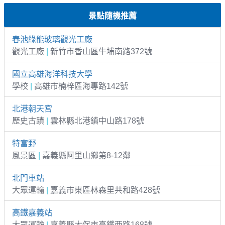
景點隨機推薦
春池綠能玻璃觀光工廠
觀光工廠
|
新竹市香山區牛埔南路372號
國立高雄海洋科技大學
學校
|
高雄市楠梓區海專路142號
北港朝天宮
歷史古蹟
|
雲林縣北港鎮中山路178號
特富野
風景區
|
嘉義縣阿里山鄉第8-12鄰
北門車站
大眾運輸
|
嘉義市東區林森里共和路428號
高鐵嘉義站
大眾運輸
|
嘉義縣太保市高鐵西路168號