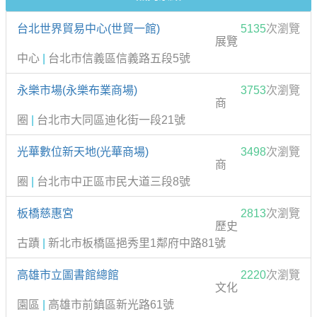
台北世界貿易中心(世貿一館)
5135
次瀏覽
展覽
中心
|
台北市信義區信義路五段5號
永樂市場(永樂布業商場)
3753
次瀏覽
商
圈
|
台北市大同區迪化街一段21號
光華數位新天地(光華商場)
3498
次瀏覽
商
圈
|
台北市中正區市民大道三段8號
板橋慈惠宮
2813
次瀏覽
歷史
古蹟
|
新北市板橋區挹秀里1鄰府中路81號
高雄市立圖書館總館
2220
次瀏覽
文化
園區
|
高雄市前鎮區新光路61號