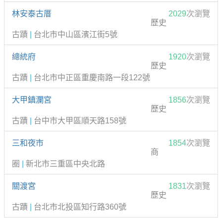
林安泰古厝
2029
次瀏覽
歷史
古蹟
|
台北市中山區濱江街5號
總統府
1920
次瀏覽
歷史
古蹟
|
台北市中正區重慶南路一段122號
大甲鎮瀾宮
1856
次瀏覽
歷史
古蹟
|
台中市大甲區順天路158號
三和夜市
1854
次瀏覽
商
圈
|
新北市三重區中央北路
關渡宮
1831
次瀏覽
歷史
古蹟
|
台北市北投區知行路360號