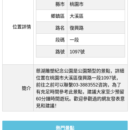
縣市
桃園市
鄉鎮區
大溪區
位置詳情
路名
復興路
段碼
一段
路號
1097號
慈湖雕塑紀念公園是公園類型的景點，詳細
位置在桃園市大溪區復興路一段1097號，
前往之前可以聯繫03-3883552咨詢，為了
簡介
有充足時間參考此景點，建議大家至少預留
60分鐘時間遊玩。歡迎參觀過的網友發表意
見和建議！
熱門景點