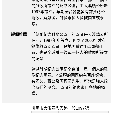
的雕像所設立的紀念公園，由大溪鎮公所於
1997年設立。早期全台各處皆有許多蔣公
銅像，解嚴後，許多銅像大多被閒置或移
除。
評價推薦
「慈湖紀念雕塑公園」的園區是大溪鎮公所
在西元1997年所設立，但到了2000年才有
銅像移置到園區。佔地面積達4公頃的園
區，也是全球唯一為單一個人的雕像所設立
的紀念
慈湖雕塑紀念公園是全台唯一單一個人的雕
像紀念園區。 4公頃的園區約有百座銅像，
有國父、蔣公及蔣經國先生，可說是強人政
治時代的聚合。 園區的銅像來自各地的捐
贈，
桃園市大溪區復興路一段1097號