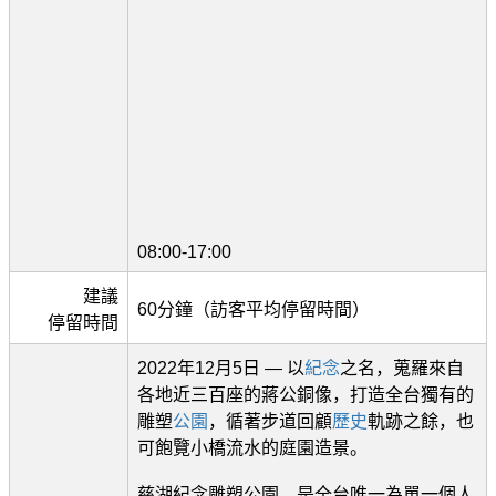
08:00-17:00
建議
60分鐘（訪客平均停留時間）
停留時間
2022年12月5日 — 以
紀念
之名，蒐羅來自
各地近三百座的蔣公銅像，打造全台獨有的
雕塑
公園
，循著步道回顧
歷史
軌跡之餘，也
可飽覽小橋流水的庭園造景。
慈湖紀念雕塑公園，是全台唯一為單一個人