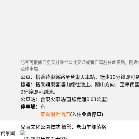
訪客可根據自身安排乘坐公共交通或者自駕前往此景點，附近
及停車場：
公車：搭乘花東鐵路至台東火車站，徒步10分鐘即可
捷運：搭乘鼎東客運山線往池上、關山方向，至卑南國
0分鐘即可到達。
公車站：台東火車站(直線距離0.63公里)
停車場：
有
查看附近酒店
(入住免費停車)
卑南文化公園標誌 攝影：老山羊部落格
實景圖