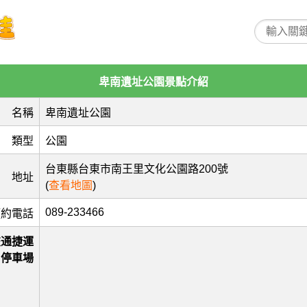
卑南遺址公園景點介紹
名稱
卑南遺址公園
類型
公園
台東縣台東市南王里文化公園路200號
地址
(
查看地圖
)
089-233466
預約電話
交通捷運
停車場