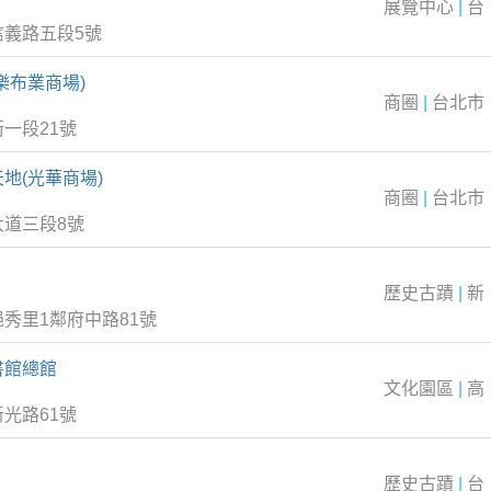
展覽中心
|
台
信義路五段5號
樂布業商場)
商圈
|
台北市
一段21號
地(光華商場)
商圈
|
台北市
大道三段8號
歷史古蹟
|
新
秀里1鄰府中路81號
書館總館
文化園區
|
高
光路61號
歷史古蹟
|
台