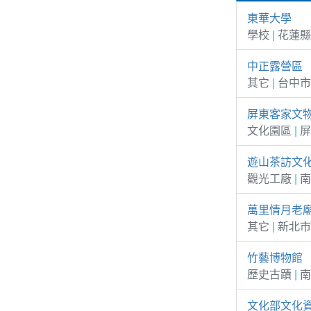
東華大學
學校
|
花蓮縣
中正露營區
其它
|
台中市
屏東客家文
文化園區
|
屏
遊山茶訪文
觀光工廠
|
南
萬里情月老
其它
|
新北市
竹藝博物館
歷史古蹟
|
南
文化部文化資