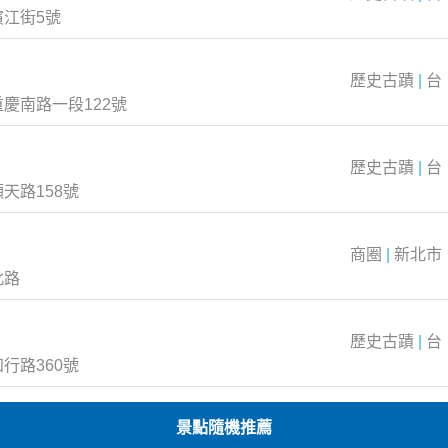
江街5號
歷史古蹟
|
台
慶南路一段122號
歷史古蹟
|
台
天路158號
商圈
|
新北市
北路
歷史古蹟
|
台
行路360號
景點隨機推薦