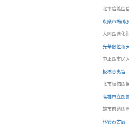
北市信義區
永樂市場(永
大同區迪化街
光華數位新天
中正區市民
板橋慈惠宮
北市板橋區挹
高雄市立圖
雄市前鎮區新
林安泰古厝