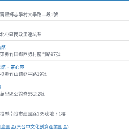
壽豐鄉志學村大學路二段1號
北屯區民政里連坑巷
物館
東縣竹田鄉西勢村龍門路97號
化館‧茶心苑
投縣竹山鎮延平路19號
廟
萬里區公館崙55之2號
投縣南投市建國路135號地下1樓
產園區(原台中文化創意產業園區)