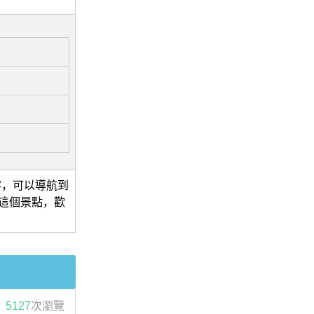
客，可以導航到
過這個景點，歡
5127
次瀏覽