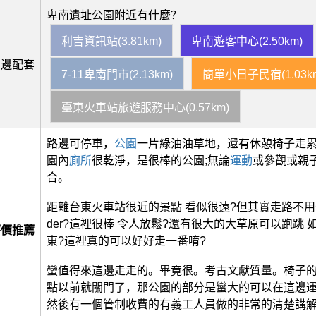
卑南遺址公園附近有什麼？
利吉資訊站(3.81km)
卑南遊客中心(2.50km)
周邊配套
7-11卑南門市(2.13km)
簡單小日子民宿(1.03k
臺東火車站旅遊服務中心(0.57km)
路邊可停車，
公園
一片綠油油草地，還有休憩椅子走
園內
廁所
很乾淨，是很棒的公園;無論
運動
或參觀或親
合。
距離台東火車站很近的景點 看似很遠?但其實走路不用
der?這裡很棒 令人放鬆?還有很大的大草原可以跑跳 
評價推薦
東?這裡真的可以好好走一番唷?
蠻值得來這邊走走的。畢竟很。考古文獻質量。椅子的
點以前就關門了，那公園的部分是蠻大的可以在這邊
然後有一個管制收費的有義工人員做的非常的清楚講