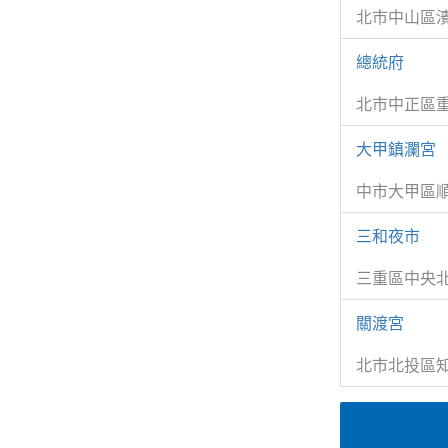
北市中山區濱
總統府
北市中正區重
大甲鎮瀾宮
中市大甲區順
三和夜市
三重區中央
關渡宮
北市北投區知