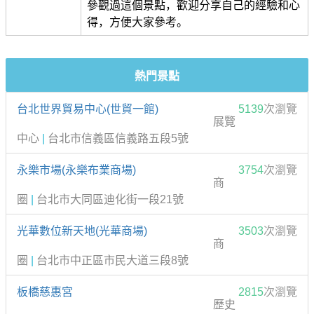
參觀過這個景點，歡迎分享自己的經驗和心
得，方便大家參考。
熱門景點
台北世界貿易中心(世貿一館)
5139
次瀏覽
展覽
中心
|
台北市信義區信義路五段5號
永樂市場(永樂布業商場)
3754
次瀏覽
商
圈
|
台北市大同區迪化街一段21號
光華數位新天地(光華商場)
3503
次瀏覽
商
圈
|
台北市中正區市民大道三段8號
板橋慈惠宮
2815
次瀏覽
歷史