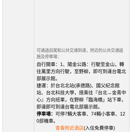
可通過自駕和公共交通到達，附近的公共交通設
施及停車場：
自行開車：1、陽金公路：行駛至金山，轉
往萬里方向行駛，至野柳，即可到達台電北
部展示館。
捷運：於台北北站(承德路)、國父紀念館
站、台北科技大學，搭乘往『台北→金青中
心』方向班車，在野柳「臨海橋」站下車，
即達即可到達台電北部展示館。
停車場：
可停7輛大客車、74輛小客車、12
0部機車。
查看附近酒店
(入住免費停車)