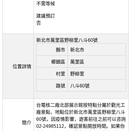
不需等候
建議預訂
否
新北市萬里區野柳里八斗60號
縣市
新北市
鄉鎮區
萬里區
位置詳情
村里
野柳里
路號
八斗60號
台電核二廠北部展示館按特點分屬於觀光工
廠景點，地點位於新北市萬里區野柳里八斗
60號，因疫情影響，遊客前往之前可以咨詢
簡介
02-24985112，確認景點開放時間。如果你