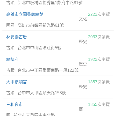
古蹟
|
新北市板橋區挹秀里1鄰府中路81號
高雄市立圖書館總館
2223
次瀏覽
文化
園區
|
高雄市前鎮區新光路61號
林安泰古厝
2033
次瀏覽
歷史
古蹟
|
台北市中山區濱江街5號
總統府
1923
次瀏覽
歷史
古蹟
|
台北市中正區重慶南路一段122號
大甲鎮瀾宮
1857
次瀏覽
歷史
古蹟
|
台中市大甲區順天路158號
三和夜市
1855
次瀏覽
商
圈
|
新北市三重區中央北路