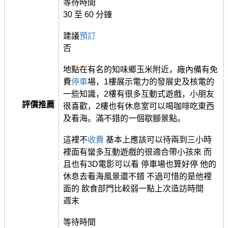
等待時間
30 至 60 分鐘
建議
預訂
否
地點在有名的知味鄉玉米附近，廠內備有免
費
停車
場，1樓展示電力的發展史及核電的
一些知識，2樓有很多互動式遊戲，小朋友
評價推薦
很喜歡，2樓也有休息室可以喝咖啡吃東西
及看海。滿不錯的一個歇腳景點。
這裡不
收費
基本上應該可以待兩到三小時
裡面有蠻多互動遊戲的很適合帶小孩來 而
且也有3D電影可以看 停車場也算好停 他的
休息去看海風景還不錯 不過可惜的是他裡
面的 飲食部門比較弱一點上次造訪時間
週末
等待時間