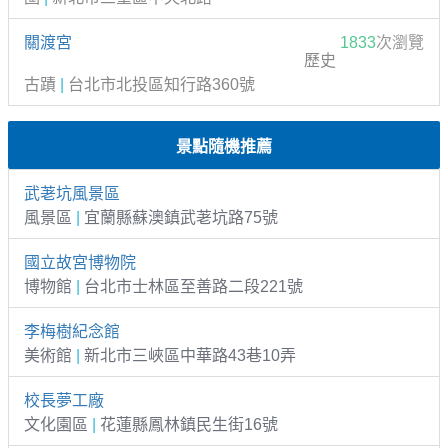
關渡宮
1833
次瀏覽
歷史
古蹟
|
台北市北投區知行路360號
景點隨機推薦
武荖坑風景區
風景區
|
宜蘭縣蘇澳鎮武荖坑路75號
國立故宮博物院
博物館
|
台北市士林區至善路二段221號
李梅樹紀念館
美術館
|
新北市三峽區中華路43巷10弄
校長夢工廠
文化園區
|
花蓮縣鳳林鎮民生街16號