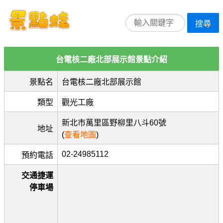
搜尋
台電核二廠北部展示館景點介紹
景點名
台電核二廠北部展示館
類型
觀光工廠
新北市萬里區野柳里八斗60號
地址
(
查看地圖
)
02-24985112
預約電話
交通捷運
停車場