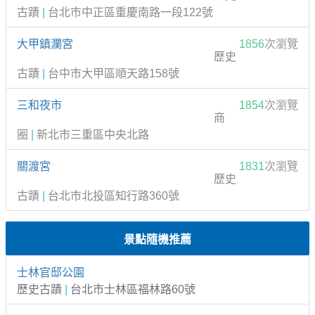
古蹟
|
台北市中正區重慶南路一段122號
大甲鎮瀾宮
1856
次瀏覽
歷史
古蹟
|
台中市大甲區順天路158號
三和夜市
1854
次瀏覽
商
圈
|
新北市三重區中央北路
關渡宮
1831
次瀏覽
歷史
古蹟
|
台北市北投區知行路360號
景點隨機推薦
士林官邸公園
歷史古蹟
|
台北市士林區福林路60號