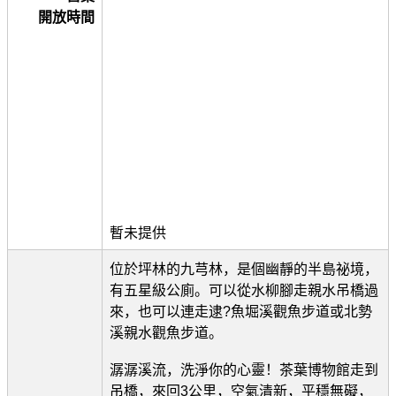
開放時間
暫未提供
位於坪林的九芎林，是個幽靜的半島祕境，
有五星級公廁。可以從水柳腳走親水吊橋過
來，也可以連走逮?魚堀溪觀魚步道或北勢
溪親水觀魚步道。
潺潺溪流，洗淨你的心靈！茶葉博物館走到
吊橋，來回3公里，空氣清新，平穩無礙，