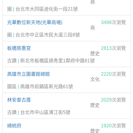
商
圈
|
台北市大同區迪化街一段21號
光華數位新天地(光華商場)
3498
次瀏覽
商
圈
|
台北市中正區市民大道三段8號
板橋慈惠宮
2813
次瀏覽
歷史
古蹟
|
新北市板橋區挹秀里1鄰府中路81號
高雄市立圖書館總館
2220
次瀏覽
文化
園區
|
高雄市前鎮區新光路61號
林安泰古厝
2029
次瀏覽
歷史
古蹟
|
台北市中山區濱江街5號
總統府
1920
次瀏覽
歷史