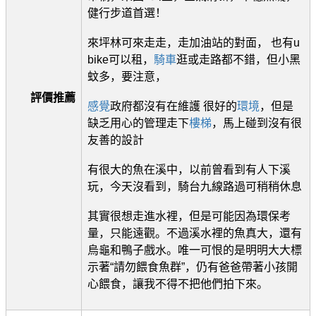
健行步道首選！
來坪林可來走走，走加油站的對面， 也有u
bike可以租，
騎車
逛或走路都不錯，但小黑
蚊多，要注意，
評價推薦
感覺
政府都沒有在維護 很好的
環境
，但是
缺乏用心的管理走下
樓梯
，馬上碰到沒有很
友善的設計
有很大的魚在溪中，以前曾看到有人下溪
玩，今天沒看到，騎台九線路過可稍稍休息
其實很想走進水裡，但是可能因為環保考
量，只能遠觀。不過溪水裡的魚真大，還有
烏龜和鴨子戲水。唯一可恨的是明明大大標
示著“請勿餵食魚群”，仍有爸爸帶著小孩開
心餵食，讓我不得不把他們拍下來。