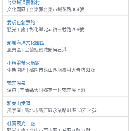
台東鐵道藝術村
文化園區
|
台東縣台東市鐵花路369號
愛玩色創意館
觀光工廠
|
彰化縣北斗鎮三號路296號
頭城海洋文化園區
風景區
|
宜蘭縣頭城鎮烏石港
小精靈螢火蟲館
生態園區
|
桃園市龜山區龍壽村大青坑31號
梵梵溫泉
溫泉
|
宜蘭縣大同鄉英士村梵梵溪上游
和美山步道
風景區
|
新北市新店區永業路81巷13弄14號
鞋寶觀光工廠
觀光工廠
|
台中市西屯區工業區八路11號