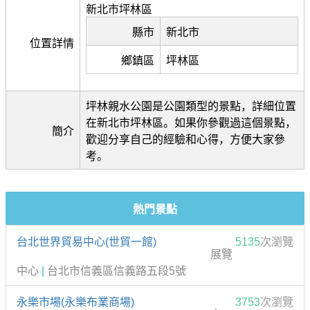
新北市坪林區
縣市
新北市
位置詳情
鄉鎮區
坪林區
坪林親水公園是公園類型的景點，詳細位置
在新北市坪林區。如果你參觀過這個景點，
簡介
歡迎分享自己的經驗和心得，方便大家參
考。
熱門景點
台北世界貿易中心(世貿一館)
5135
次瀏覽
展覽
中心
|
台北市信義區信義路五段5號
永樂市場(永樂布業商場)
3753
次瀏覽