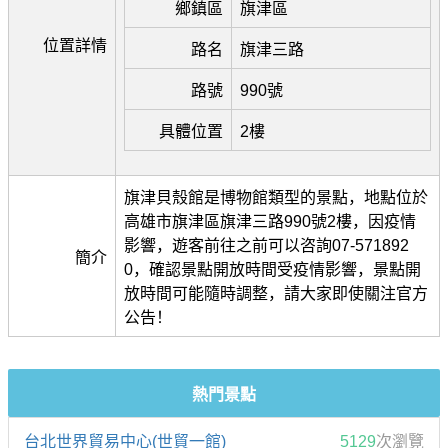
鄉鎮區
旗津區
位置詳情
路名
旗津三路
路號
990號
具體位置
2樓
旗津貝殼館是博物館類型的景點，地點位於
高雄市旗津區旗津三路990號2樓，因疫情
影響，遊客前往之前可以咨詢07-571892
簡介
0，確認景點開放時間受疫情影響，景點開
放時間可能隨時調整，請大家即使關注官方
公告！
熱門景點
台北世界貿易中心(世貿一館)
5129
次瀏覽