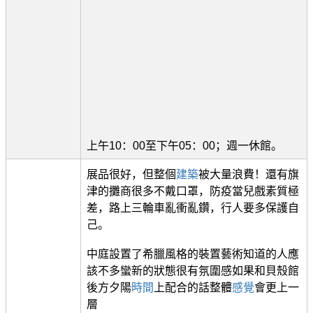
上午10：00至下午05：00；週一休館。
展品很好，但整個
建築
被大量浪費！還有旗
津的攤商很多不戴口罩，防疫當兒戲素質極
差，路上三輪車亂衝亂鑽，行人要多保護自
己。
中庭設置了希臘風格的裝置藝術知道的人應
該不多蠻新的狀態很有氛圍感如果和貝殼館
後方夕陽
時間
上配合的話整體
感覺
會更上一
層