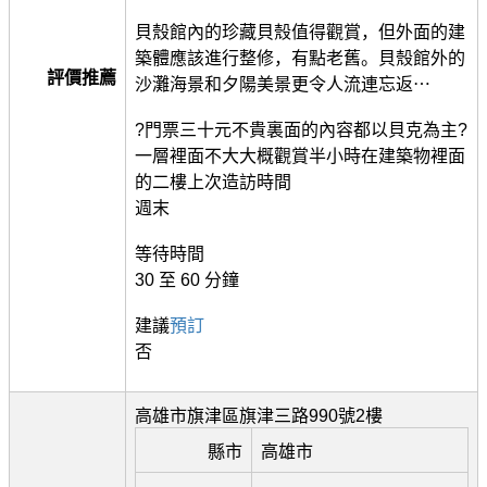
貝殼館內的珍藏貝殼值得觀賞，但外面的建
築體應該進行整修，有點老舊。貝殼館外的
評價推薦
沙灘海景和夕陽美景更令人流連忘返⋯
?門票三十元不貴裏面的內容都以貝克為主?
一層裡面不大大概觀賞半小時在建築物裡面
的二樓上次造訪時間
週末
等待時間
30 至 60 分鐘
建議
預訂
否
高雄市旗津區旗津三路990號2樓
縣市
高雄市