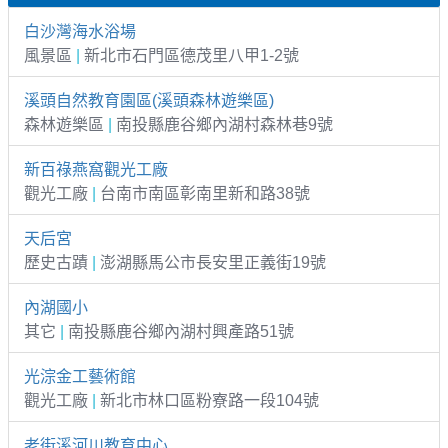
白沙灣海水浴場
風景區
|
新北市石門區德茂里八甲1-2號
溪頭自然教育園區(溪頭森林遊樂區)
森林遊樂區
|
南投縣鹿谷鄉內湖村森林巷9號
新百祿燕窩觀光工廠
觀光工廠
|
台南市南區彰南里新和路38號
天后宮
歷史古蹟
|
澎湖縣馬公市長安里正義街19號
內湖國小
其它
|
南投縣鹿谷鄉內湖村興產路51號
光淙金工藝術館
觀光工廠
|
新北市林口區粉寮路一段104號
老街溪河川教育中心