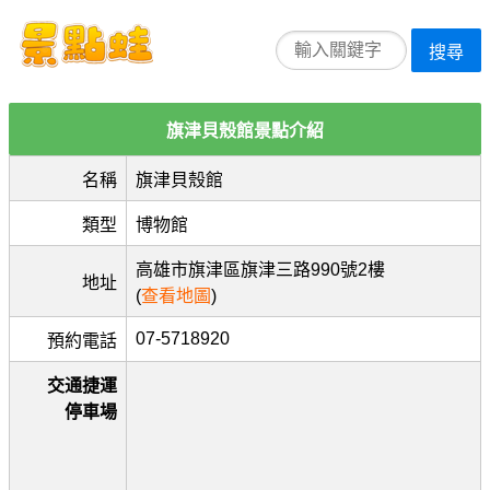
搜尋
旗津貝殼館景點介紹
名稱
旗津貝殼館
類型
博物館
高雄市旗津區旗津三路990號2樓
地址
(
查看地圖
)
07-5718920
預約電話
交通捷運
停車場