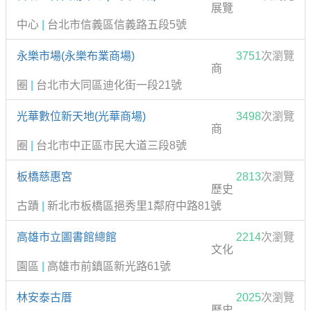
展覽
中心
|
台北市信義區信義路五段5號
永樂市場(永樂布業商場)
3751
次瀏覽
商
圈
|
台北市大同區迪化街一段21號
光華數位新天地(光華商場)
3498
次瀏覽
商
圈
|
台北市中正區市民大道三段8號
板橋慈惠宮
2813
次瀏覽
歷史
古蹟
|
新北市板橋區挹秀里1鄰府中路81號
高雄市立圖書館總館
2214
次瀏覽
文化
園區
|
高雄市前鎮區新光路61號
林安泰古厝
2025
次瀏覽
歷史