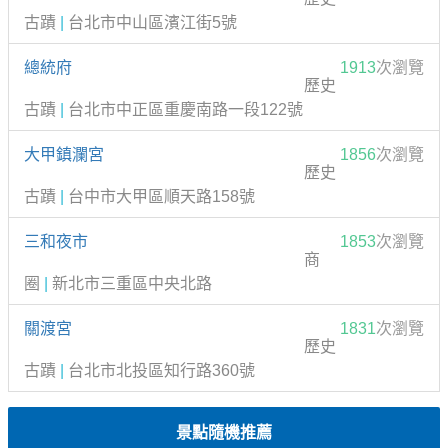
古蹟
|
台北市中山區濱江街5號
總統府
1913
次瀏覽
歷史
古蹟
|
台北市中正區重慶南路一段122號
大甲鎮瀾宮
1856
次瀏覽
歷史
古蹟
|
台中市大甲區順天路158號
三和夜市
1853
次瀏覽
商
圈
|
新北市三重區中央北路
關渡宮
1831
次瀏覽
歷史
古蹟
|
台北市北投區知行路360號
景點隨機推薦