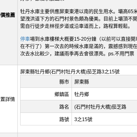
牡丹水庫主要供應屏東東港以南的民生用水。壩高65
評價推薦
望洩洪道下方的石門村景色頗為優美。目前上壩頂不
需自行徒步走林徑步道或沿車道而上，路程算輕鬆。
停車
場到水庫樓梯大概要15-20分鐘（以前可以直接
在不行了）第一次去的時候水庫是滿的，震撼感到現
次去水比較少，建議雨季再去會很漂亮。ps.不用門票
屏東縣牡丹鄉(石門村牡丹大橋)茄芝路‎3之15號
縣市
屏東縣
鄉鎮區
牡丹鄉
位置詳情
路名
(石門村牡丹大橋)茄芝路
路號
‎3之15號