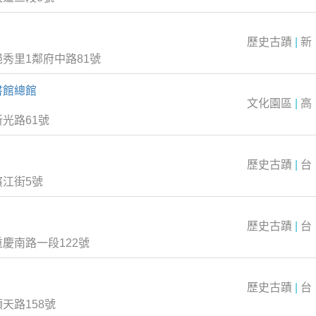
歷史古蹟
|
新
秀里1鄰府中路81號
書館總館
文化園區
|
高
光路61號
歷史古蹟
|
台
江街5號
歷史古蹟
|
台
慶南路一段122號
歷史古蹟
|
台
天路158號