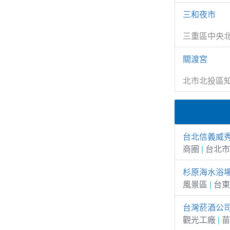
三和夜市
三重區中央
關渡宮
北市北投區知
台北信義威
商圈
|
台北市
杉原海水浴
風景區
|
台東
台灣菸酒公
觀光工廠
|
苗