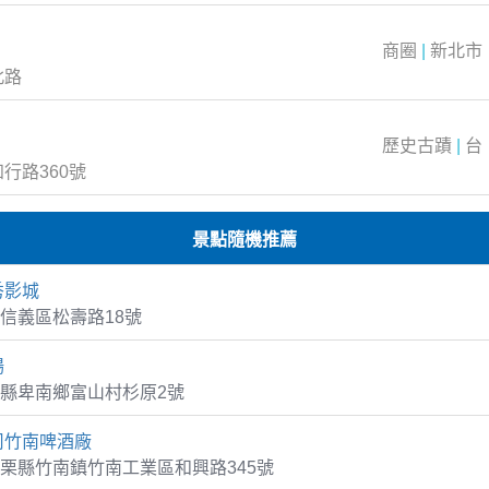
商圈
|
新北市
北路
歷史古蹟
|
台
行路360號
景點隨機推薦
秀影城
信義區松壽路18號
場
縣卑南鄉富山村杉原2號
司竹南啤酒廠
栗縣竹南鎮竹南工業區和興路345號