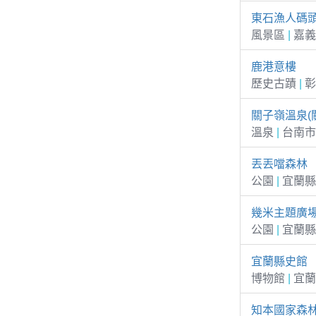
東石漁人碼
風景區
|
嘉義
鹿港意樓
歷史古蹟
|
彰
關子嶺溫泉(
溫泉
|
台南市
丟丟噹森林
公園
|
宜蘭縣
幾米主題廣
公園
|
宜蘭縣
宜蘭縣史館
博物館
|
宜蘭
知本國家森