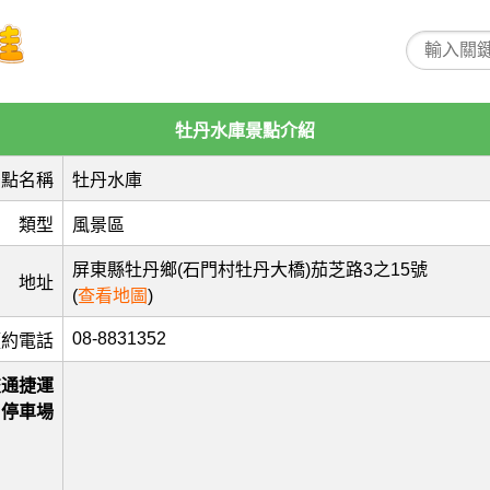
牡丹水庫景點介紹
景點名稱
牡丹水庫
類型
風景區
屏東縣牡丹鄉(石門村牡丹大橋)茄芝路‎3之15號
地址
(
查看地圖
)
08-8831352
預約電話
交通捷運
停車場