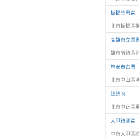
板橋慈惠宮
北市板橋區挹
高雄市立圖
雄市前鎮區新
林安泰古厝
北市中山區濱
總統府
北市中正區重
大甲鎮瀾宮
中市大甲區順