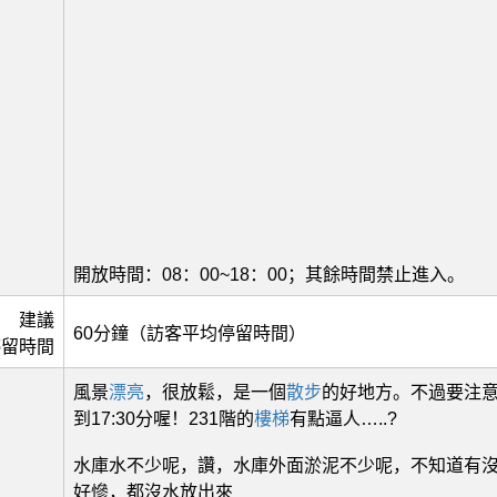
開放時間：08：00~18：00；其餘時間禁止進入。
建議
60分鐘（訪客平均停留時間）
停留時間
風景
漂亮
，很放鬆，是一個
散步
的好地方。不過要注
到17:30分喔！231階的
樓梯
有點逼人…..?
水庫水不少呢，讚，水庫外面淤泥不少呢，不知道有
好慘，都沒水放出來