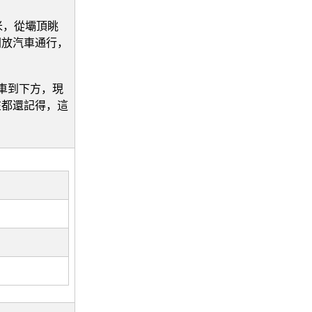
米，從壩頂眺
開放汽車通行，
開車到下方，現
在都還記得，這