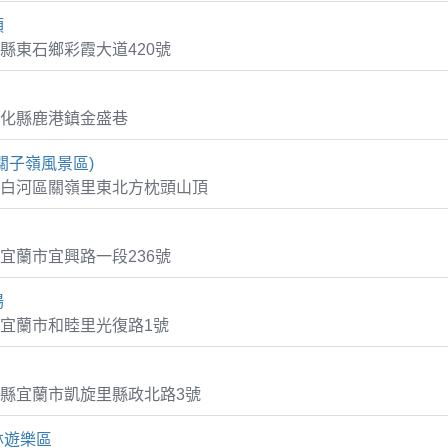
頭
縣東石鄉彩霞大道420號
化縣鹿港鎮金盛巷
關子嶺風景區)
白河區關嶺里東北方枕頭山頂
宜蘭市宜興路一段236號
場
宜蘭市和睦里光復路1號
縣宜蘭市凱旋里縣政北路3號
林遊樂區