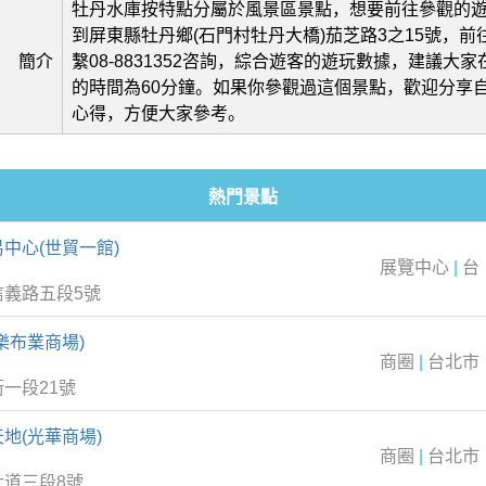
牡丹水庫按特點分屬於風景區景點，想要前往參觀的
到屏東縣牡丹鄉(石門村牡丹大橋)茄芝路‎3之15號，
簡介
繫08-8831352咨詢，綜合遊客的遊玩數據，建議大
的時間為60分鐘。如果你參觀過這個景點，歡迎分享
心得，方便大家參考。
熱門景點
中心(世貿一館)
展覽中心
|
台
信義路五段5號
樂布業商場)
商圈
|
台北市
一段21號
地(光華商場)
商圈
|
台北市
大道三段8號