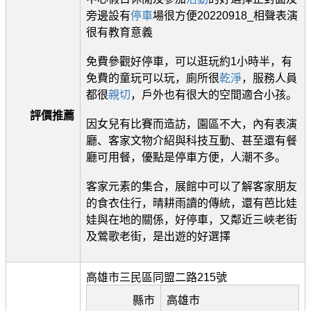
旁邊設有
停車
場很方便20220918_相聲表演
很有教育意義
免費參觀好停車，可以逛玩約1小時半，有
免費的童玩可以玩，廁所很
乾淨
，服務人員
都很
親切
，戶外也有很大的空間適合小孩。
評價推薦
因女兒有比賽而造訪，園區不大，內有表演
廳、客家文物介紹與科技互動、甚至還有餐
廳可用餐，優點是停車方便，人潮不多。
客家元素的集合，展館中可以了解客家朋友
的食衣住行，晴耕雨讀的傳統，還有芭比娃
娃與在地的關係，好停車，又鄰近三峽老街
及鶯歌老街，是出遊的好選擇
高雄市三民區同盟二路215號
縣市
高雄市