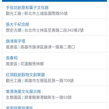
手信坊創意和菓子文化館
觀光工廠
|
新北市土城區國際路55號
張大千紀念館
歷史古蹟
|
台北市士林區至善路二段342巷2號
旗津高字塔
風景區
|
高雄市旗津區旗津一路第二港口
長春祠
風景區
|
花蓮縣秀林鄉
紅頂穀創穀物文創樂園
觀光工廠
|
高雄市左營區民族一路709號
東港漁業文化展示館
生態園區
|
屏東縣東港鎮新生一路53號
黑面琵鷺保護區