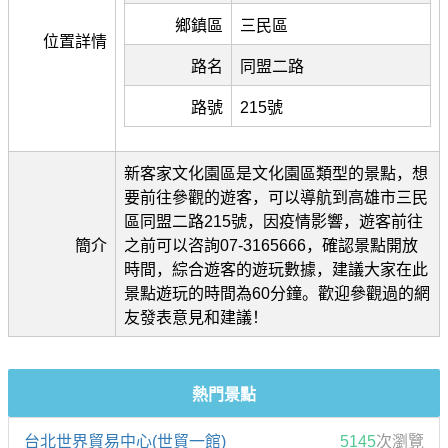
鄉鎮區
三民區
位置詳情
路名
同盟二路
路號
215號
新客家文化園區是文化園區類型的景點，想
要前往參觀的遊客，可以導航到高雄市三民
區同盟二路215號，因疫情影響，遊客前往
簡介
之前可以咨詢07-3165666，確認景點開放
時間，綜合遊客的遊玩數據，建議大家在此
景點遊玩的時間為60分鐘。歡迎參觀過的網
友發表意見和建議！
熱門景點
台北世界貿易中心(世貿一館)
5145
次瀏覽