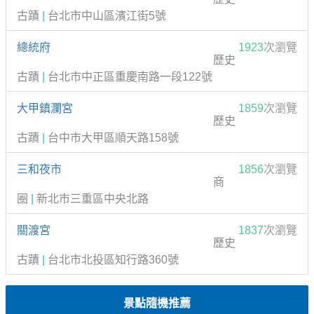
古蹟
|
台北市中山區濱江街5號
總統府
1923
次瀏覽
歷史
古蹟
|
台北市中正區重慶南路一段122號
大甲鎮瀾宮
1859
次瀏覽
歷史
古蹟
|
台中市大甲區順天路158號
三和夜市
1856
次瀏覽
商
圈
|
新北市三重區中央北路
關渡宮
1837
次瀏覽
歷史
古蹟
|
台北市北投區知行路360號
景點隨機推薦