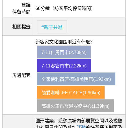
建議
60分鐘（訪客平均停留時間）
停留時間
相關標籤
#親子共遊
新客家文化園區附近有什麼？
7-11仁勇門市(2.73km)
7-11客宭門市(2.22km)
周邊配套
全家便利商店-高雄美明店(1.93km)
簡愛咖啡 J•E CAF'E(1.90km)
高雄火車站旅遊服務中心(1.39km)
圓形建築，遊憩廣場內部展覽空間以及視聽
中心假日休閒及參加
活動
的好選擇正對面及