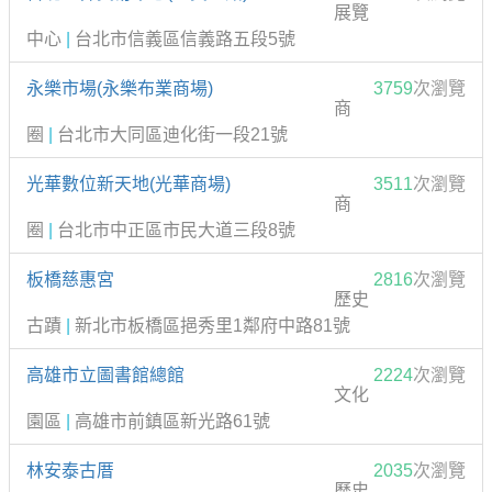
展覽
中心
|
台北市信義區信義路五段5號
永樂市場(永樂布業商場)
3759
次瀏覽
商
圈
|
台北市大同區迪化街一段21號
光華數位新天地(光華商場)
3511
次瀏覽
商
圈
|
台北市中正區市民大道三段8號
板橋慈惠宮
2816
次瀏覽
歷史
古蹟
|
新北市板橋區挹秀里1鄰府中路81號
高雄市立圖書館總館
2224
次瀏覽
文化
園區
|
高雄市前鎮區新光路61號
林安泰古厝
2035
次瀏覽
歷史