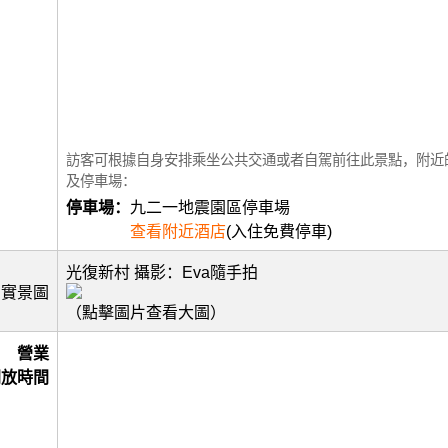
訪客可根據自身安排乘坐公共交通或者自駕前往此景點，附近
及停車場：
停車場：
九二一地震園區停車場
查看附近酒店
(入住免費停車)
光復新村 攝影：Eva隨手拍
實景圖
（點擊圖片查看大圖）
營業
開放時間