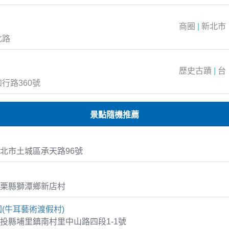
商圈
|
新北市
北路
歷史古蹟
|
台
行路360號
景點隨機推薦
北市土城區承天路96號
栗縣獅潭鄉新店村
(牛耳藝術渡假村)
投縣埔里鎮南村里中山路四段1-1號