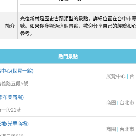
光復新村是歷史古蹟類型的景點，詳細位置在台中市霧
簡介
號。如果你參觀過這個景點，歡迎分享自己的經驗和
參考。
熱門景點
中心(世貿一館)
展覽中心
|
台
信義路五段5號
樂布業商場)
商圈
|
台北市
一段21號
地(光華商場)
商圈
|
台北市