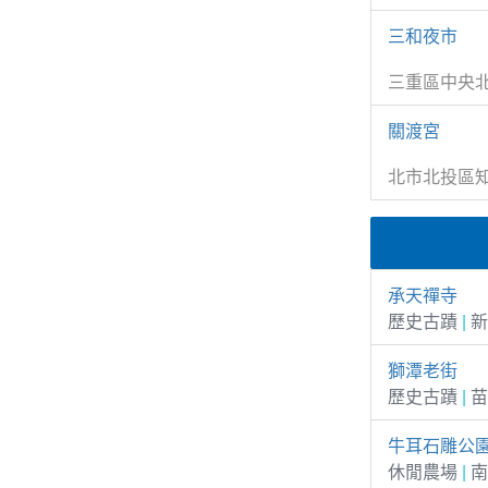
三和夜市
三重區中央
關渡宮
北市北投區知
承天禪寺
歷史古蹟
|
新
獅潭老街
歷史古蹟
|
苗
牛耳石雕公園
休閒農場
|
南