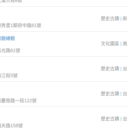
大道三段8號
歷史古蹟
|
新
秀里1鄰府中路81號
書館總館
文化園區
|
高
光路61號
歷史古蹟
|
台
江街5號
歷史古蹟
|
台
慶南路一段122號
歷史古蹟
|
台
天路158號