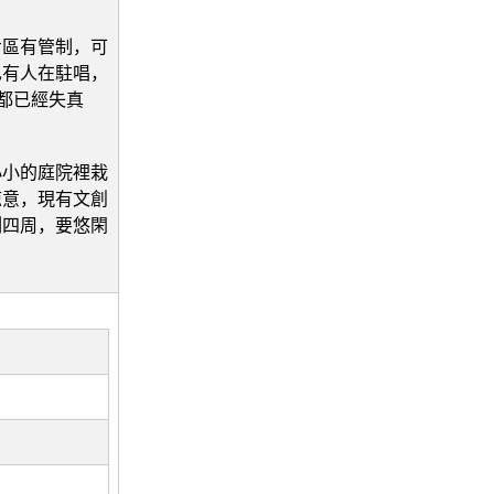
步區有管制，可
也有人在駐唱，
都已經失真
小小的庭院裡栽
涼意，現有文創
列四周，要悠閑