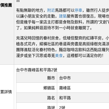
否
評價推薦
有點無聊的地方，
附近
馬路都可以
停車
，雖然行人徒
以讓小朋友安全的走動，
建築
屋佈置也很復古，現場
但是幾乎每一家店主打都是食物及飲料，所謂的“文創”
了，如果純粹逛逛待不到一小時就會離開了。
充滿兒時回憶的眷村房舍，低矮但整齊的紅磚平房，
植各式花卉，縱橫社區的巷道兩旁盡是高挺綠樹充滿
團隊進駐活化眷村特色，麵店咖啡店飲料店西點店羅
漫步或坐下沉思或尋覓
美食
，這裡都可以滿足你的！
台中市霧峰區和平路2號
縣市
台中市
鄉鎮區
霧峰區
位置詳情
路名
和平路
路號
2號