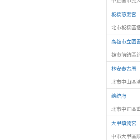
中正區市民
板橋慈惠宮
北市板橋區挹
高雄市立圖
雄市前鎮區新
林安泰古厝
北市中山區濱
總統府
北市中正區重
大甲鎮瀾宮
中市大甲區順