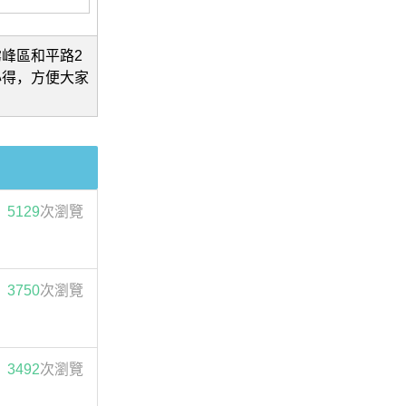
峰區和平路2
心得，方便大家
5129
次瀏覽
3750
次瀏覽
3492
次瀏覽