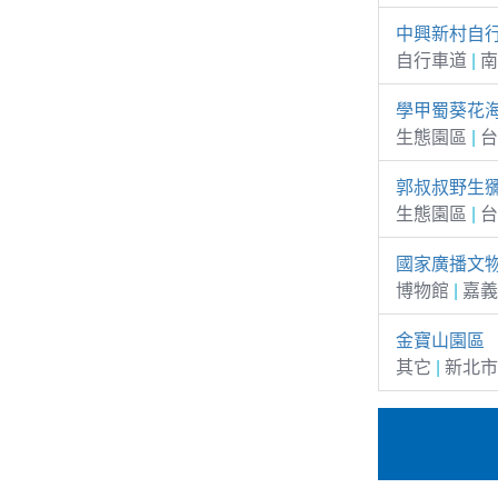
中興新村自
自行車道
|
南
學甲蜀葵花
生態園區
|
台
郭叔叔野生獼
生態園區
|
台
國家廣播文
博物館
|
嘉義
金寶山園區
其它
|
新北市