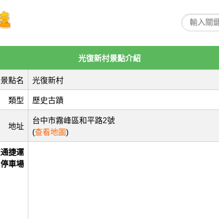
光復新村景點介紹
景點名
光復新村
類型
歷史古蹟
台中市霧峰區和平路2號
地址
(
查看地圖
)
交通捷運
停車場