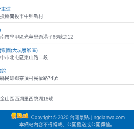
行車道
投縣南投市中興新村
海
南市學甲區光華里過港子66號之12
猴園(大坑獼猴區)
中市北屯區東山路二段
物館
縣民雄鄉寮頂村民權路74號
金山區西湖里西勢湖18號
Copyright © 2020 台灣景點. jingdianwa.com
本網站內容不得轉載、公開播送或公開傳輸。