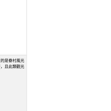
賣的是眷村風光
倍，且此類觀光