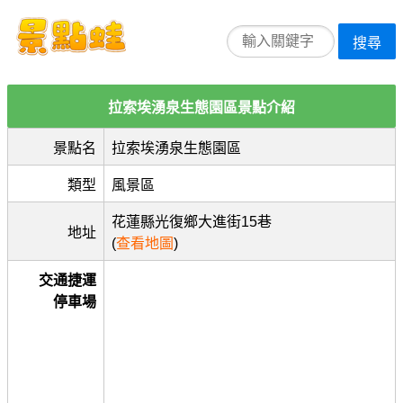
搜尋
拉索埃湧泉生態園區景點介紹
景點名
拉索埃湧泉生態園區
類型
風景區
花蓮縣光復鄉大進街15巷
地址
(
查看地圖
)
交通捷運
停車場