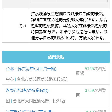
拉索埃湧泉生態園區是風景區類型的景點，
詳細位置在花蓮縣光復鄉大進街15巷，綜合
簡介
遊客的遊玩數據，建議大家在此景點遊玩的
時間為90分鐘。如果你參觀過這個景點，歡
迎分享自己的經驗和心得，方便大家參考。
熱門景點
台北世界貿易中心(世貿一館)
5145
次瀏覽
展覽
中心
|
台北市信義區信義路五段5號
永樂市場(永樂布業商場)
3759
次瀏覽
商
圈
|
台北市大同區迪化街一段21號