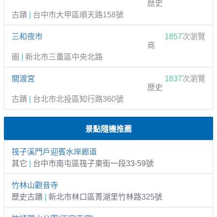
歷史
古蹟
|
台中市大甲區順天路158號
三和夜市
1857
次瀏覽
商
圈
|
新北市三重區中央北路
關渡宮
1837
次瀏覽
歷史
古蹟
|
台北市北投區知行路360號
景點隨機推薦
筏子溪門戶迎賓水岸廊道
其它
|
台中市南屯區筏子東街一段33-59號
竹林山觀音寺
歷史古蹟
|
新北市林口區菁湖里竹林路325號