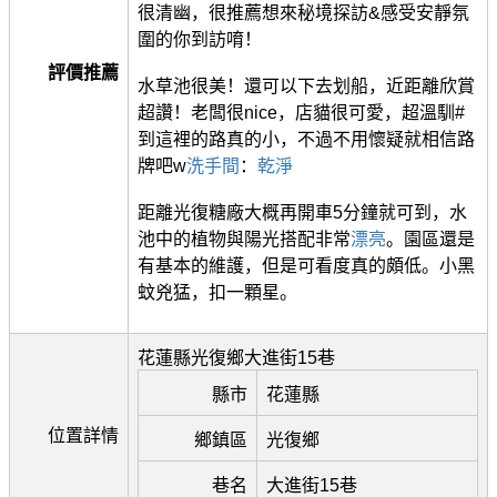
很清幽，很推薦想來秘境探訪&感受安靜氛
圍的你到訪唷！
評價推薦
水草池很美！還可以下去划船，近距離欣賞
超讚！老闆很nice，店貓很可愛，超溫馴#
到這裡的路真的小，不過不用懷疑就相信路
牌吧w
洗手間
：
乾淨
距離光復糖廠大概再開車5分鐘就可到，水
池中的植物與陽光搭配非常
漂亮
。園區還是
有基本的維護，但是可看度真的頗低。小黑
蚊兇猛，扣一顆星。
花蓮縣光復鄉大進街15巷
縣市
花蓮縣
位置詳情
鄉鎮區
光復鄉
巷名
大進街15巷