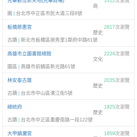
光華數位新天地(光華商場)
3512
次瀏覽
商
圈
|
台北市中正區市民大道三段8號
板橋慈惠宮
2817
次瀏覽
歷史
古蹟
|
新北市板橋區挹秀里1鄰府中路81號
高雄市立圖書館總館
2224
次瀏覽
文化
園區
|
高雄市前鎮區新光路61號
林安泰古厝
2035
次瀏覽
歷史
古蹟
|
台北市中山區濱江街5號
總統府
1925
次瀏覽
歷史
古蹟
|
台北市中正區重慶南路一段122號
大甲鎮瀾宮
1859
次瀏覽