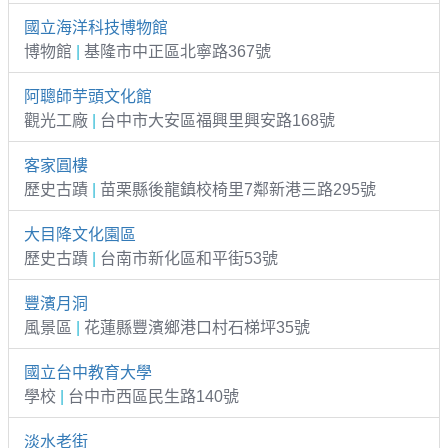
國立海洋科技博物館
博物館
|
基隆市中正區北寧路367號
阿聰師芋頭文化館
觀光工廠
|
台中市大安區福興里興安路168號
客家圓樓
歷史古蹟
|
苗栗縣後龍鎮校椅里7鄰新港三路295號
大目降文化園區
歷史古蹟
|
台南市新化區和平街53號
豐濱月洞
風景區
|
花蓮縣豐濱鄉港口村石梯坪35號
國立台中教育大學
學校
|
台中市西區民生路140號
淡水老街