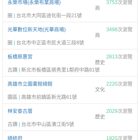
永樂市場(永樂布業商場)
3753
次瀏覽
商
圈
|
台北市大同區迪化街一段21號
光華數位新天地(光華商場)
3498
次瀏覽
商
圈
|
台北市中正區市民大道三段8號
板橋慈惠宮
2813
次瀏覽
歷史
古蹟
|
新北市板橋區挹秀里1鄰府中路81號
高雄市立圖書館總館
2220
次瀏覽
文化
園區
|
高雄市前鎮區新光路61號
林安泰古厝
2029
次瀏覽
歷史
古蹟
|
台北市中山區濱江街5號
總統府
1920
次瀏覽