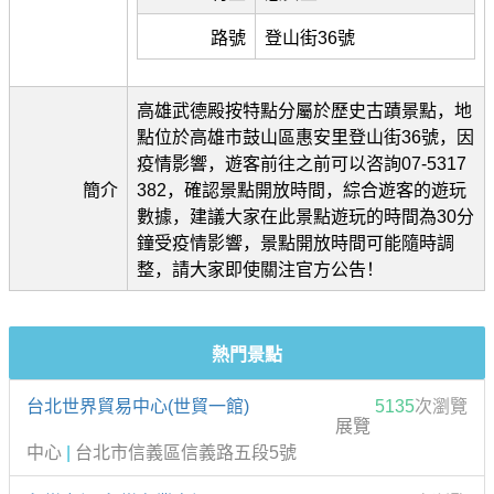
路號
登山街36號
高雄武德殿按特點分屬於歷史古蹟景點，地
點位於高雄市鼓山區惠安里登山街36號，因
疫情影響，遊客前往之前可以咨詢07-5317
簡介
382，確認景點開放時間，綜合遊客的遊玩
數據，建議大家在此景點遊玩的時間為30分
鐘受疫情影響，景點開放時間可能隨時調
整，請大家即使關注官方公告！
熱門景點
台北世界貿易中心(世貿一館)
5135
次瀏覽
展覽
中心
|
台北市信義區信義路五段5號