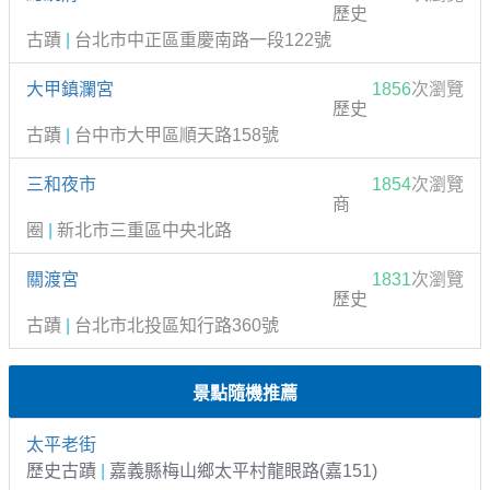
歷史
古蹟
|
台北市中正區重慶南路一段122號
大甲鎮瀾宮
1856
次瀏覽
歷史
古蹟
|
台中市大甲區順天路158號
三和夜市
1854
次瀏覽
商
圈
|
新北市三重區中央北路
關渡宮
1831
次瀏覽
歷史
古蹟
|
台北市北投區知行路360號
景點隨機推薦
太平老街
歷史古蹟
|
嘉義縣梅山鄉太平村龍眼路(嘉151)