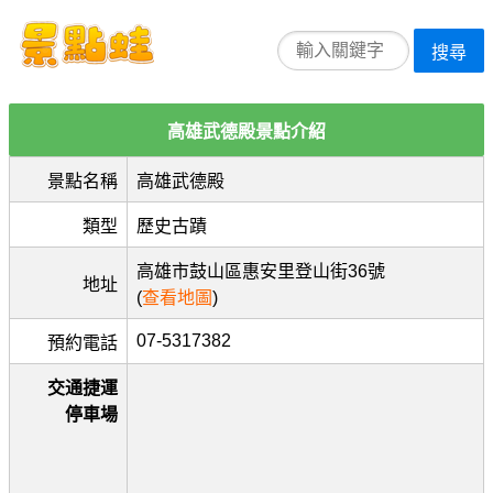
搜尋
高雄武德殿景點介紹
景點名稱
高雄武德殿
類型
歷史古蹟
高雄市鼓山區惠安里登山街36號
地址
(
查看地圖
)
07-5317382
預約電話
交通捷運
停車場