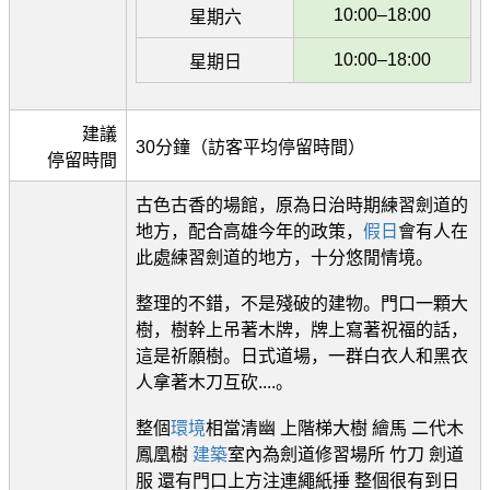
10:00–18:00
星期六
10:00–18:00
星期日
建議
30分鐘（訪客平均停留時間）
停留時間
古色古香的場館，原為日治時期練習劍道的
地方，配合高雄今年的政策，
假日
會有人在
此處練習劍道的地方，十分悠閒情境。
整理的不錯，不是殘破的建物。門口一顆大
樹，樹幹上吊著木牌，牌上寫著祝福的話，
這是祈願樹。日式道場，一群白衣人和黑衣
人拿著木刀互砍....。
整個
環境
相當清幽 上階梯大樹 繪馬 二代木
鳳凰樹
建築
室內為劍道修習場所 竹刀 劍道
服 還有門口上方注連繩紙捶 整個很有到日