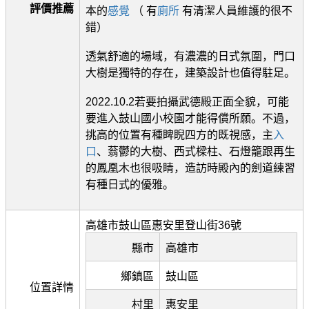
評價推薦
本的
感覺
（ 有
廁所
有清潔人員維護的很不
錯）
透氣舒適的場域，有濃濃的日式氛圍，門口
大樹是獨特的存在，建築設計也值得駐足。
2022.10.2若要拍攝武德殿正面全貌，可能
要進入鼓山國小校園才能得償所願。不過，
挑高的位置有種睥睨四方的既視感，主
入
口
、蓊鬱的大樹、西式樑柱、石燈籠跟再生
的鳳凰木也很吸睛，造訪時殿內的劍道練習
有種日式的優雅。
高雄市鼓山區惠安里登山街36號
縣市
高雄市
鄉鎮區
鼓山區
位置詳情
村里
惠安里