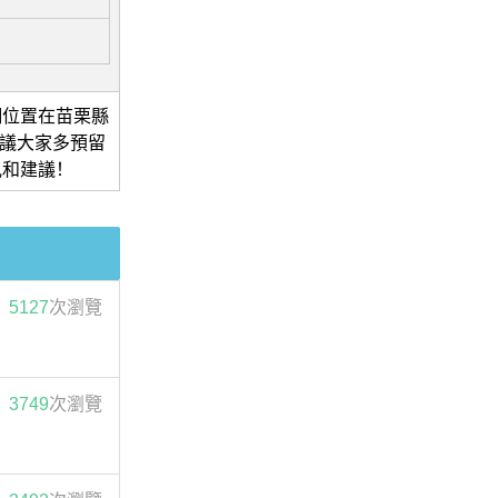
細位置在苗栗縣
建議大家多預留
見和建議！
5127
次瀏覽
3749
次瀏覽