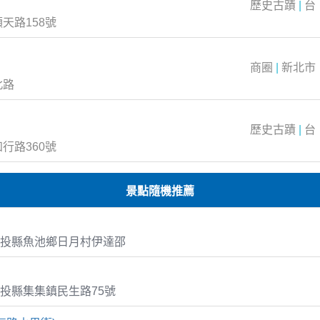
歷史古蹟
|
台
天路158號
商圈
|
新北市
北路
歷史古蹟
|
台
行路360號
景點隨機推薦
投縣魚池鄉日月村伊達邵
投縣集集鎮民生路75號