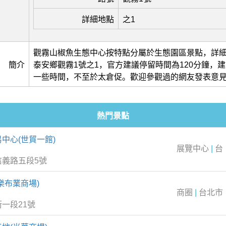
詳細地點
之1
觀霧山椒魚生態中心按特點分屬於生態園區景點，詳
簡介
泰安鄉觀霧1號之1，官方建議停留時間為120分鐘，
一些時間，不至於太倉促。歡迎參觀過的網友發表意
熱門景點
中心(世貿一館)
展覽中心
|
台
信義路五段5號
樂布業商場)
商圈
|
台北市
一段21號