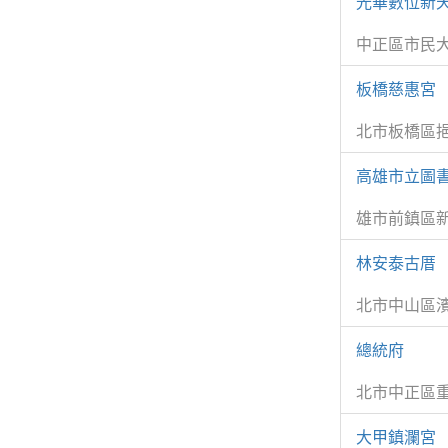
光華數位新天
中正區市民
板橋慈惠宮
北市板橋區挹
高雄市立圖
雄市前鎮區新
林安泰古厝
北市中山區濱
總統府
北市中正區重
大甲鎮瀾宮