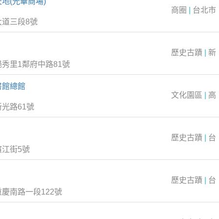
地(光華商場)
商圈
|
台北市
大道三段8號
歷史古蹟
|
新
秀里1鄰府中路81號
書館總館
文化園區
|
高
光路61號
歷史古蹟
|
台
江街5號
歷史古蹟
|
台
慶南路一段122號