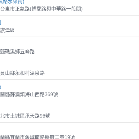
氣路水果街)
台東市正氣路(博愛路與中華路一段間)
園
旗津區
縣礁溪鄉五峰路
員山鄉永和村溫泉路
館
蘭縣蘇澳鎮海山西路369號
北市土城區承天路96號
蘭縣宜蘭市舊城南路縣府二巷19號