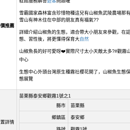
駐館服務解答
遊客
問題喔
雪霸國家森林富含珍惜物種這兒有山椒魚武陵農場那
雪山有神木住在中部的朋友真有福氣??
評價推薦
詳細介紹山椒魚的生態，適合帶大小朋友來參觀，在
態、習性後，將更懂得保育大
自然
山椒魚長的好可愛呀❤️實際尺寸太小天敵太多?#觀霧山
中心
生態中心外頭台灣原生種霧社櫻花開了，山椒魚生態
態展覽
苗栗縣泰安鄉觀霧1號之1
縣市
苗栗縣
鄉鎮區
泰安鄉
位置詳情
路號
觀霧1號