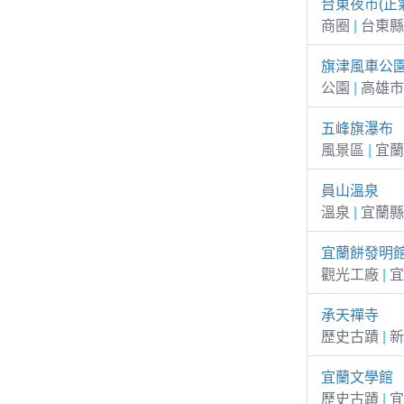
台東夜市(正
商圈
|
台東縣
旗津風車公
公園
|
高雄市
五峰旗瀑布
風景區
|
宜蘭
員山溫泉
溫泉
|
宜蘭縣
宜蘭餅發明
觀光工廠
|
宜
承天禪寺
歷史古蹟
|
新
宜蘭文學館
歷史古蹟
|
宜