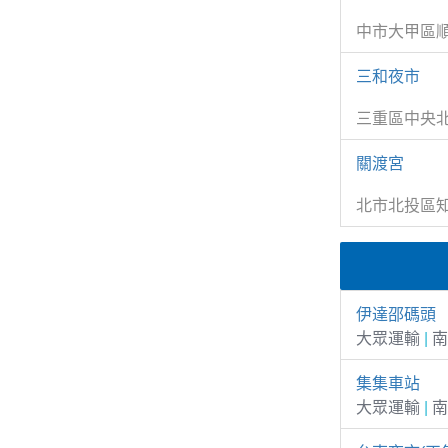
中市大甲區順
三和夜市
三重區中央
關渡宮
北市北投區知
伊達邵碼頭
大眾運輸
|
南
集集車站
大眾運輸
|
南