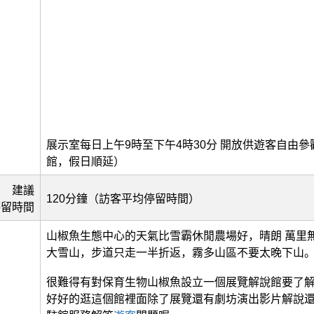
展示室每日上午9時至下午4時30分 開放供遊客自由
館，假日順延）
建議
120分鐘（訪客平均停留時間）
停留時間
山椒魚生態中心的天氣比雪霸休閒農場好，晴朗 萬里
大雪山，步道只走一半折返，霧多山區不要太晚下山
很難得有對保育生物山椒魚設立一個展覽解說館要了
好好的逛這個館裡面除了展覽還有劇坊演出影片解說