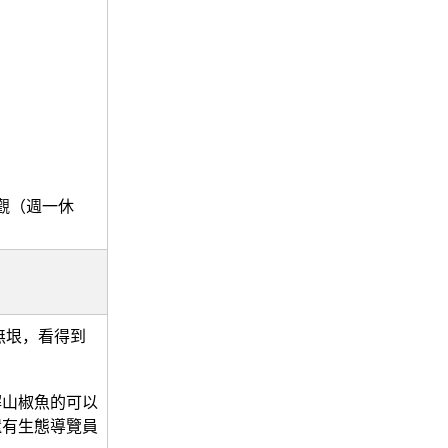
參觀（週一休
無垠，看得到
。
解山椒魚的可以
還有生態導覽員