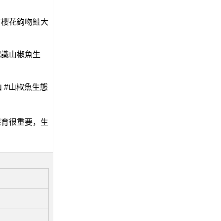
有櫻花鉤吻鮭大
認識山椒魚生
 #山椒魚生態
保育很重要，生