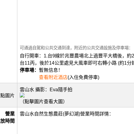
可通過自駕和公共交通到達，附近的公共交通設施及停車場：
自行開車：1.台9線於兆豐農場北上過豐平大橋後，約2
台11丙，後於14公里處見大風車即可右轉小路 (約1分
停車場：
暫無信息！
查看附近酒店
(入住免費停車)
雲山水 攝影：Eva隨手拍
景點圖片
（點擊圖片查看大圖）
營業
雲山水自然生態農莊(夢幻湖)營業時間詳情：
開放時間