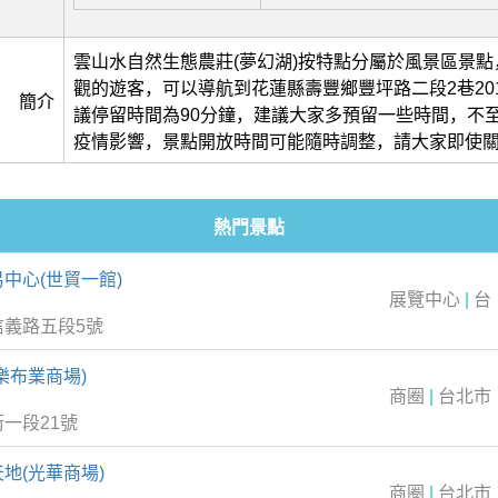
雲山水自然生態農莊(夢幻湖)按特點分屬於風景區景
觀的遊客，可以導航到花蓮縣壽豐鄉豐坪路二段2巷20
簡介
議停留時間為90分鐘，建議大家多預留一些時間，不
疫情影響，景點開放時間可能隨時調整，請大家即使
熱門景點
中心(世貿一館)
展覽中心
|
台
信義路五段5號
樂布業商場)
商圈
|
台北市
一段21號
地(光華商場)
商圈
|
台北市