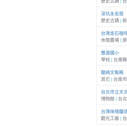
歷史古蹟
|
台
深坑永安居
歷史古蹟
|
新
台灣金石咖
休閒農場
|
屏
豐源國小
學校
|
台東縣
龍崎文衡殿
其它
|
台南市
台北市立天
博物館
|
台北
台灣味噌釀
觀光工廠
|
台