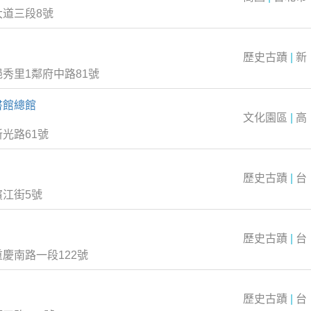
大道三段8號
歷史古蹟
|
新
秀里1鄰府中路81號
書館總館
文化園區
|
高
光路61號
歷史古蹟
|
台
江街5號
歷史古蹟
|
台
慶南路一段122號
歷史古蹟
|
台