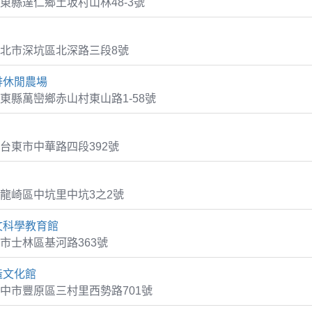
東縣達仁鄉土坂村山林48-3號
北市深坑區北深路三段8號
啡休閒農場
東縣萬巒鄉赤山村東山路1-58號
台東市中華路四段392號
龍崎區中坑里中坑3之2號
文科學教育館
市士林區基河路363號
造文化館
中市豐原區三村里西勢路701號