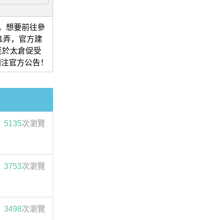
點，想要前往參
1弄，官方建
至於太倉促受
關注官方公告！
5135
次瀏覽
3753
次瀏覽
3498
次瀏覽