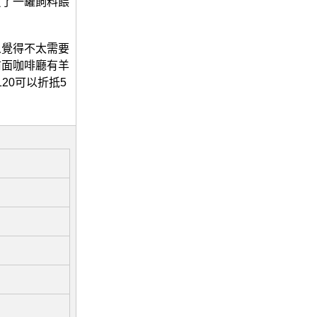
買了一罐飼料餵
人覺得不太需要
前面咖啡廳有羊
20可以折抵5