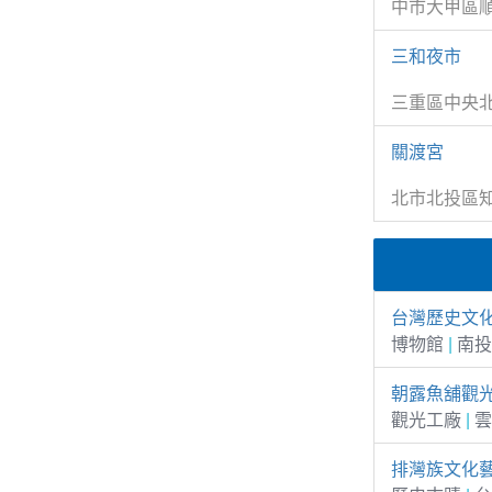
中市大甲區順
三和夜市
三重區中央
關渡宮
北市北投區知
台灣歷史文
博物館
|
南投
朝露魚舖觀
觀光工廠
|
雲
排灣族文化