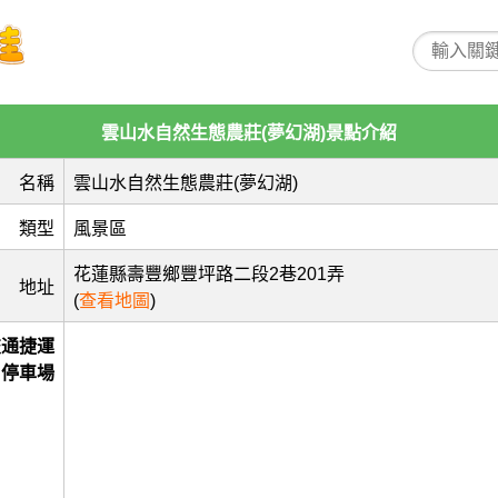
雲山水自然生態農莊(夢幻湖)景點介紹
名稱
雲山水自然生態農莊(夢幻湖)
類型
風景區
花蓮縣壽豐鄉豐坪路二段2巷201弄
地址
(
查看地圖
)
交通捷運
停車場