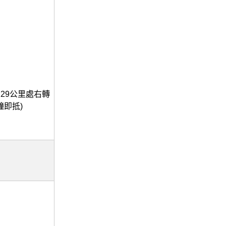
29公里處右轉
鐘即抵)