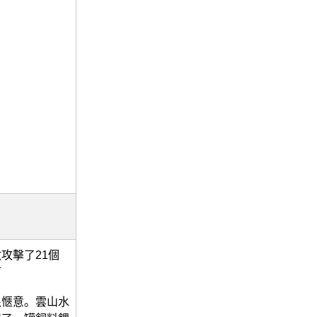
攻擊了21個
可
很愜意。雲山水