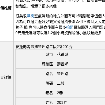
的湖水顏色很美，落羽松新綠，賞心悅目。這次兒子
鵝和魚，增添了很多樂趣
評價推薦
很美很
漂亮
空氣清晰的地方外面有可以租腳踏車但個
因為可以邊走邊好好觀賞旁邊風景園區也不會到太大
鴨子 鵝 魚可以餵食後面有很多
拍照
景點跟湖入園門票1
0元走走逛逛可以逛1-2個小時沒問題但小黑蚊超級多
花蓮縣壽豐鄉豐坪路二段2巷201弄
縣市
花蓮縣
鄉鎮區
壽豐鄉
路名
豐坪路
位置詳情
段碼
二段
巷名
2巷
弄名
201弄