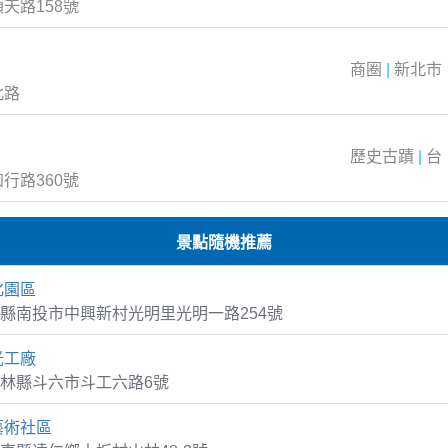
天路158號
商圈
|
新北市
北路
歷史古蹟
|
台
行路360號
景點隨機推薦
化園區
縣南投市中興新村光明里光明一路254號
光工廠
林縣斗六市斗工六路6號
藝術社區