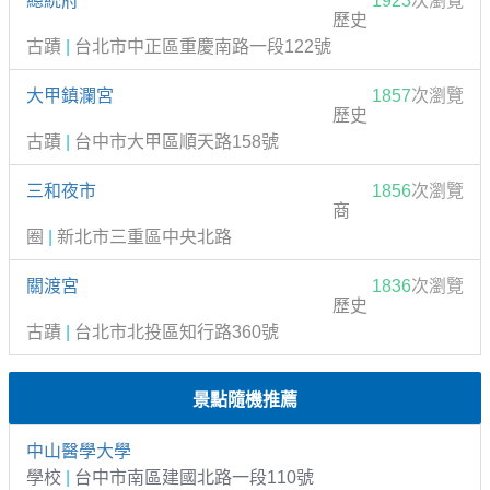
總統府
1923
次瀏覽
歷史
古蹟
|
台北市中正區重慶南路一段122號
大甲鎮瀾宮
1857
次瀏覽
歷史
古蹟
|
台中市大甲區順天路158號
三和夜市
1856
次瀏覽
商
圈
|
新北市三重區中央北路
關渡宮
1836
次瀏覽
歷史
古蹟
|
台北市北投區知行路360號
景點隨機推薦
中山醫學大學
學校
|
台中市南區建國北路一段110號