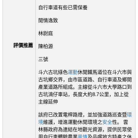
自行車道有些已需保養
閒情逸致
林尉庭
評價推薦
陳柏源
三號
斗六古坑綠色
運動
休閒鐵馬道位在斗六市與
古坑鄉交界，由市區道路、自行車道及鄉間
產業道路所組成。主線從斗六市大學路口到
古坑湳仔車站，長度大約8.7公里，加上從
主線延伸
該府已改置電桿路燈，並加強道路巡查暨
環
境
維護，增進運動休閒環境之
安全
性。 雲
林縣政府為連結在地觀光資源，提供民眾使
用自行車體驗農業
風情
及品嚐地方特產之休