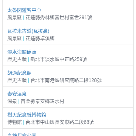
太魯閣遊客中心
風景區
|
花蓮縣秀林鄉富世村富世291號
瓦拉米古道(瓦拉鼻)
風景區
|
花蓮縣卓溪鄉
淡水海關碼頭
歷史古蹟
|
新北市淡水區中正路259號
胡適紀念館
歷史古蹟
|
台北市南港區研究院路二段128號
泰安溫泉
溫泉
|
苗栗縣泰安鄉錦水村
樹火紀念紙博物館
博物館
|
台北市中山區長安東路二段68號
高雄都會公園