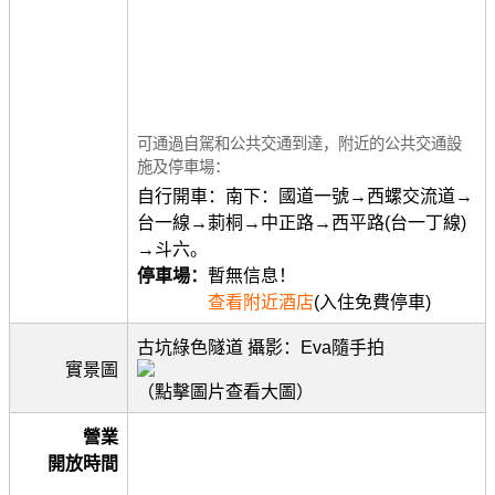
可通過自駕和公共交通到達，附近的公共交通設
施及停車場：
自行開車：南下：國道一號→西螺交流道→
台一線→莿桐→中正路→西平路(台一丁線)
→斗六。
停車場：
暫無信息！
查看附近酒店
(入住免費停車)
古坑綠色隧道 攝影：Eva隨手拍
實景圖
（點擊圖片查看大圖）
營業
開放時間