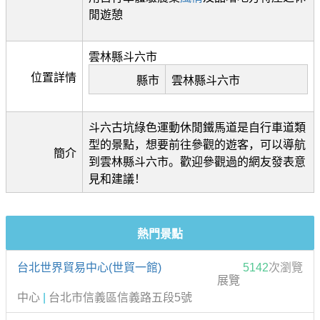
閒遊憩
雲林縣斗六市
位置詳情
縣市
雲林縣斗六市
斗六古坑綠色運動休閒鐵馬道是自行車道類
型的景點，想要前往參觀的遊客，可以導航
簡介
到雲林縣斗六市。歡迎參觀過的網友發表意
見和建議！
熱門景點
台北世界貿易中心(世貿一館)
5142
次瀏覽
展覽
中心
|
台北市信義區信義路五段5號