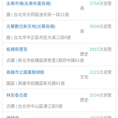
永樂市場(永樂布業商場)
3754
次瀏覽
商
圈
|
台北市大同區迪化街一段21號
光華數位新天地(光華商場)
3504
次瀏覽
商
圈
|
台北市中正區市民大道三段8號
板橋慈惠宮
2815
次瀏覽
歷史
古蹟
|
新北市板橋區挹秀里1鄰府中路81號
高雄市立圖書館總館
2223
次瀏覽
文化
園區
|
高雄市前鎮區新光路61號
林安泰古厝
2034
次瀏覽
歷史
古蹟
|
台北市中山區濱江街5號