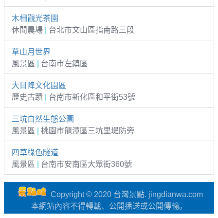
木柵觀光茶園
休閒農場
|
台北市文山區指南路三段
草山月世界
風景區
|
台南市左鎮區
大目降文化園區
歷史古蹟
|
台南市新化區和平街53號
三坑自然生態公園
風景區
|
桃園市龍潭區三坑里堤防旁
四草綠色隧道
風景區
|
台南市安南區大眾街360號
Copyright © 2020 台灣景點. jingdianwa.com
本網站內容不得轉載、公開播送或公開傳輸。