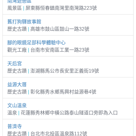
南灣遊憩區
風景區
|
屏東縣恒春鎮南灣里南灣路223號
舊打狗驛故事館
歷史古蹟
|
高雄市鼓山區鼓山一路32號
腳的眼鏡足部科學體驗中心
觀光工廠
|
台南市安南區工業一路23號
天后宮
歷史古蹟
|
澎湖縣馬公市長安里正義街19號
益源大厝
歷史古蹟
|
彰化縣秀水鄉馬興村益源巷4號
文山溫泉
溫泉
|
花蓮縣秀林鄉中橫公路泰山隧道口旁即為入口
普濟寺
歷史古蹟
|
台北市北投區溫泉路112號