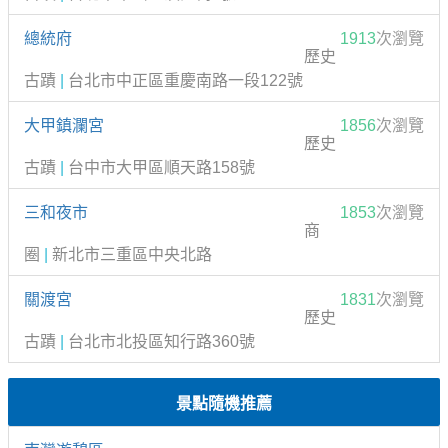
總統府
1913
次瀏覽
歷史
古蹟
|
台北市中正區重慶南路一段122號
大甲鎮瀾宮
1856
次瀏覽
歷史
古蹟
|
台中市大甲區順天路158號
三和夜市
1853
次瀏覽
商
圈
|
新北市三重區中央北路
關渡宮
1831
次瀏覽
歷史
古蹟
|
台北市北投區知行路360號
景點隨機推薦