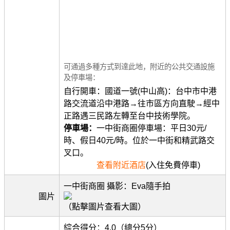
可通過多種方式到達此地，附近的公共交通設施
及停車場：
自行開車：國道一號(中山高)：台中市中港
路交流道沿中港路→往市區方向直駛→經中
正路遇三民路左轉至台中技術學院。
停車場：
一中街商圈停車場：平日30元/
時、假日40元/時。位於一中街和精武路交
叉口。
查看附近酒店
(入住免費停車)
一中街商圈 攝影：Eva隨手拍
圖片
（點擊圖片查看大圖）
綜合得分：4.0（總分5分）