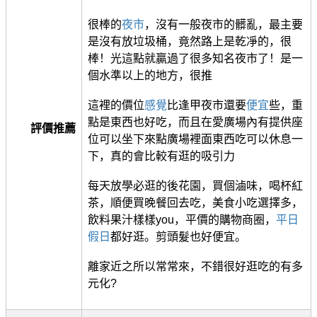
很棒的
夜市
，沒有一般夜市的髒亂，最主要
是沒有放垃圾桶，竟然路上是乾凈的，很
棒！光這點就贏過了很多知名夜市了！是一
個水準以上的地方，很推
這裡的價位
感覺
比逢甲夜市還要
便宜
些，重
點是東西也好吃，而且在愛廣場內有提供座
評價推薦
位可以坐下來點廣場裡面東西吃可以休息一
下，真的會比較有逛的吸引力
每天放學必逛的後花園，買個滷味，喝杯紅
茶，順便買晚餐回去吃，美食小吃選擇多，
飲料果汁樣樣you，平價的購物商圈，
平日
假日
都好逛。剪頭髮也好便宜。
離家近之所以常常來，不錯很好逛吃的有多
元化?