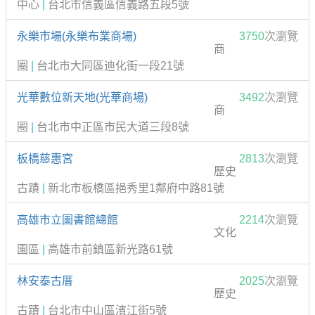
中心
|
台北市信義區信義路五段5號
永樂市場(永樂布業商場)
3750
次瀏覽
商
圈
|
台北市大同區迪化街一段21號
光華數位新天地(光華商場)
3492
次瀏覽
商
圈
|
台北市中正區市民大道三段8號
板橋慈惠宮
2813
次瀏覽
歷史
古蹟
|
新北市板橋區挹秀里1鄰府中路81號
高雄市立圖書館總館
2214
次瀏覽
文化
園區
|
高雄市前鎮區新光路61號
林安泰古厝
2025
次瀏覽
歷史
古蹟
|
台北市中山區濱江街5號