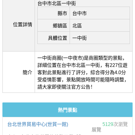
台中市北區一中街
縣市
台中市
位置詳情
鄉鎮區
北區
具體位置
一中街
一中街商圈(一中夜市)是商圈類型的景點，
詳細位置在台中市北區一中街，有227位遊
簡介
客對此景點進行了評分，綜合得分為4.0分
受疫情影響，景點開放時間可能隨時調整，
請大家即使關注官方公告！
熱門景點
台北世界貿易中心(世貿一館)
5129
次瀏覽
展覽