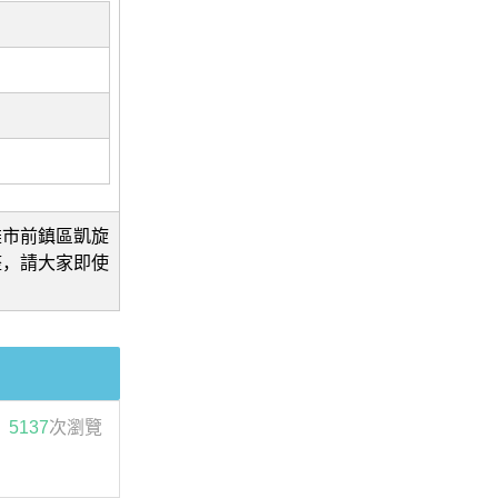
雄市前鎮區凱旋
整，請大家即使
5137
次瀏覽