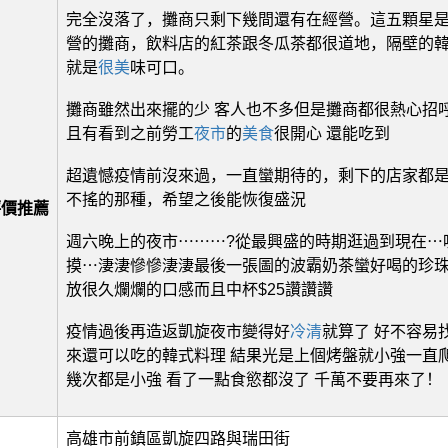
完全沒落了，攤商只剩下幾間還有在經營。這五顆星
營的攤商，飲料店的紅茶跟冬瓜茶都很道地，隔壁的
就是
很美
味可口。
攤商雖然出來擺的少 客人也不多但是攤商都很熱心招呼
且有看到之前勞工
夜市
的
美食
很開心 還能吃到
超遺憾疫情前沒來過，一直蠻期待的，剩下的店家都
不搖的那種，希望之後能恢復盛況
評價推薦
週六晚上的夜市⋯⋯⋯?從最興盛的時期逛過到現在⋯
摸⋯淒淒慘慘淒淒最後一張圖的波霸奶茶蠻好喝的珍珠
放很久爛爛的口感而且中杯$25讚讚讚
疫情過後再造返凱旋夜市變得好
冷清
就算了 好不容易
來還可以吃的韓式料理 結果光是上個烤盤就小強一直
幾次都是小強 看了一點食慾都沒了 千萬不要再來了！
高雄市前鎮區凱旋四路與瑞田街