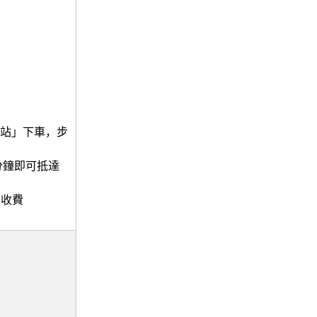
場站」下車，步
分鐘即可抵達
免收費