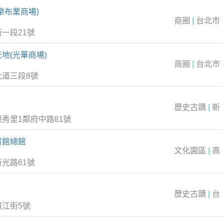
樂布業商場)
商圈
|
台北市
一段21號
地(光華商場)
商圈
|
台北市
大道三段8號
歷史古蹟
|
新
秀里1鄰府中路81號
書館總館
文化園區
|
高
光路61號
歷史古蹟
|
台
江街5號