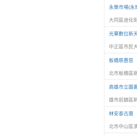
永樂市場(永
大同區迪化街
光華數位新天
中正區市民
板橋慈惠宮
北市板橋區挹
高雄市立圖
雄市前鎮區新
林安泰古厝
北市中山區濱