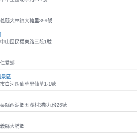
義縣大林鎮大糖里399號
園
中山區民權東路三段1號
仁愛鄉
風景區
市白河區仙草里仙草1-1號
栗縣西湖鄉五湖村3鄰九份26號
義縣大埔鄉