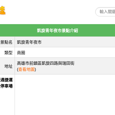
凱旋青年夜市景點介紹
景點名
凱旋青年夜市
類型
商圈
高雄市前鎮區凱旋四路與瑞田街
地址
(
查看地圖
)
交通捷運
停車場