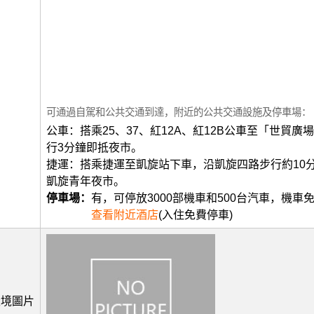
可通過自駕和公共交通到達，附近的公共交通設施及停車場：
公車：搭乘25、37、紅12A、紅12B公車至「世貿廣
行3分鐘即抵夜市。
捷運：搭乘捷運至凱旋站下車，沿凱旋四路步行約10
凱旋青年夜市。
停車場：
有，可停放3000部機車和500台汽車，機車
查看附近酒店
(入住免費停車)
環境圖片