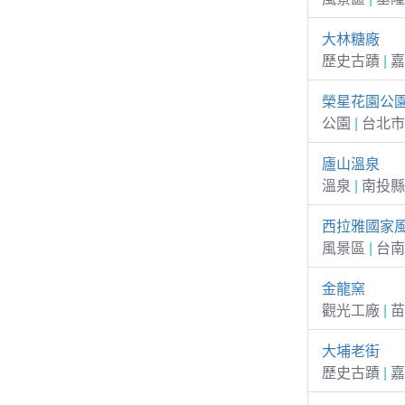
大林糖廠
歷史古蹟
|
嘉
榮星花園公
公園
|
台北市
廬山溫泉
溫泉
|
南投縣
西拉雅國家
風景區
|
台南
金龍窯
觀光工廠
|
苗
大埔老街
歷史古蹟
|
嘉