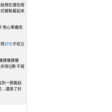
是給現在還在經
韓式餐點看起來
 用心準備而
是很
好吃
才屹立
喔摸喔摸喔
非常Q彈 不是
找到一間看起
爬…還換了好