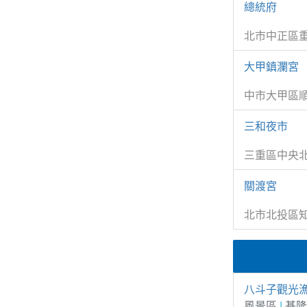
總統府
北市中正區重
大甲鎮瀾宮
中市大甲區順
三和夜市
三重區中央
關渡宮
北市北投區知
八斗子觀光漁
風景區
|
基隆