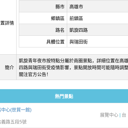
縣市
高雄市
鄉鎮區
前鎮區
位置詳情
路名
凱旋四路
具體位置
與瑞田街
凱旋青年夜市按特點分屬於商圈景點，詳細位置在高
簡介
四路與瑞田街受疫情影響，景點開放時間可能隨時調
關注官方公告！
熱門景點
中心(世貿一館)
展覽中心
|
台
信義路五段5號