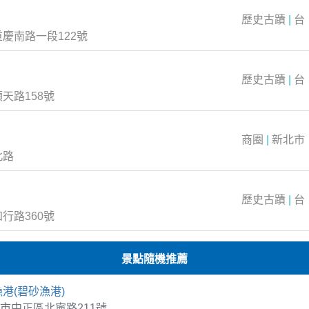
歷史古蹟
|
台
慶南路一段122號
歷史古蹟
|
台
天路158號
商圈
|
新北市
北路
歷史古蹟
|
台
行路360號
景點隨機推薦
港(碧砂漁港)
市中正區北寧路211號