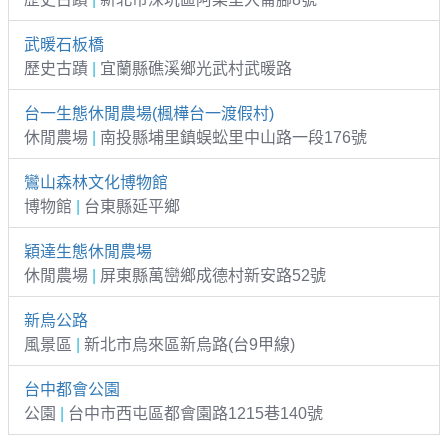
武暖石板橋
歷史古蹟
|
宜蘭縣礁溪鄉光武村武暖路
台一生態休閒農場(楓樺台一渡假村)
休閒農場
|
南投縣埔里鎮蜈蚣里中山路一段176號
鸞山森林文化博物館
博物館
|
台東縣延平鄉
穎達生態休閒農場
休閒農場
|
屏東縣萬巒鄉成德村新安路52號
新烏公路
風景區
|
新北市烏來區新烏路(台9甲線)
台中都會公園
公園
|
台中市西屯區都會園路1215巷140號