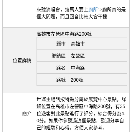
來聽演唱會，幾萬人要上
廁所
">廁所真的是
個大問題，而且回音比較大會干擾
高雄市左營區中海路200號
縣市
高雄市
鄉鎮區
左營區
位置詳情
路名
中海路
路號
200號
世運主場館按特點分屬於展覽中心景點，詳
細位置在高雄市左營區中海路200號，有35
簡介
位遊客對此景點進行了評分，綜合得分為4.
0分。如果你參觀過這個景點，歡迎分享自
己的經驗和心得，方便大家參考。