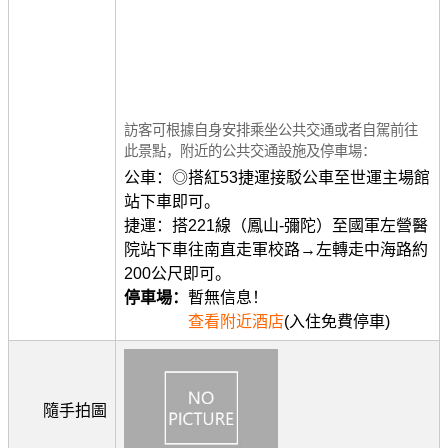
訪客可根據自身安排乘坐公共交通或者自駕前往
此景點，附近的公共交通設施及停車場：
公車：◎搭紅53捷運接駁公車至世運主場館
站下車即可。
捷運：搭221線（鳳山-彌陀）至國軍左營醫
院站下車往南直走軍校路→左轉走中海路約
200公尺即可。
停車場：
暫無信息！
查看附近酒店
(入住免費停車)
隨手拍圖