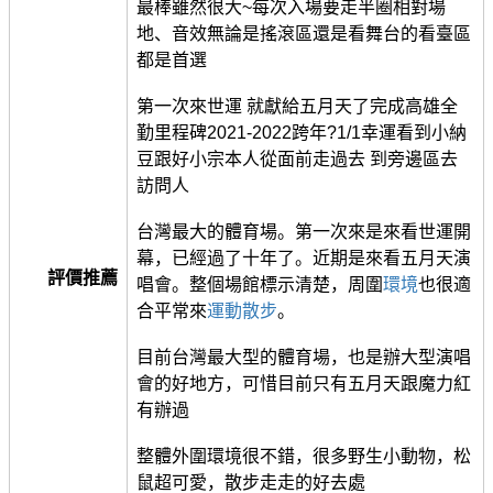
最棒雖然很大~每次入場要走半圈相對場
地、音效無論是搖滾區還是看舞台的看臺區
都是首選
第一次來世運 就獻給五月天了完成高雄全
勤里程碑2021-2022跨年?1/1幸運看到小納
豆跟好小宗本人從面前走過去 到旁邊區去
訪問人
台灣最大的體育場。第一次來是來看世運開
幕，已經過了十年了。近期是來看五月天演
評價推薦
唱會。整個場館標示清楚，周圍
環境
也很適
合平常來
運動
散步
。
目前台灣最大型的體育場，也是辦大型演唱
會的好地方，可惜目前只有五月天跟魔力紅
有辦過
整體外圍環境很不錯，很多野生小動物，松
鼠超可愛，散步走走的好去處