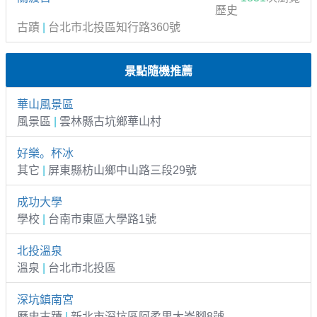
歷史
古蹟
|
台北市北投區知行路360號
景點隨機推薦
華山風景區
風景區
|
雲林縣古坑鄉華山村
好樂。杯冰
其它
|
屏東縣枋山鄉中山路三段29號
成功大學
學校
|
台南市東區大學路1號
北投溫泉
溫泉
|
台北市北投區
深坑鎮南宮
歷史古蹟
|
新北市深坑區阿柔里大崙腳8號