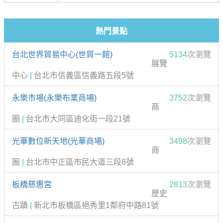
熱門景點
台北世界貿易中心(世貿一館)
5134
次瀏覽
展覽
中心
|
台北市信義區信義路五段5號
永樂市場(永樂布業商場)
3752
次瀏覽
商
圈
|
台北市大同區迪化街一段21號
光華數位新天地(光華商場)
3498
次瀏覽
商
圈
|
台北市中正區市民大道三段8號
板橋慈惠宮
2813
次瀏覽
歷史
古蹟
|
新北市板橋區挹秀里1鄰府中路81號