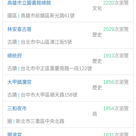
高雄市立圖書館總館
2220
次瀏覽
文化
園區
|
高雄市前鎮區新光路61號
林安泰古厝
2029
次瀏覽
歷史
古蹟
|
台北市中山區濱江街5號
總統府
1913
次瀏覽
歷史
古蹟
|
台北市中正區重慶南路一段122號
大甲鎮瀾宮
1856
次瀏覽
歷史
古蹟
|
台中市大甲區順天路158號
三和夜市
1854
次瀏覽
商
圈
|
新北市三重區中央北路
關渡宮
1831
次瀏覽